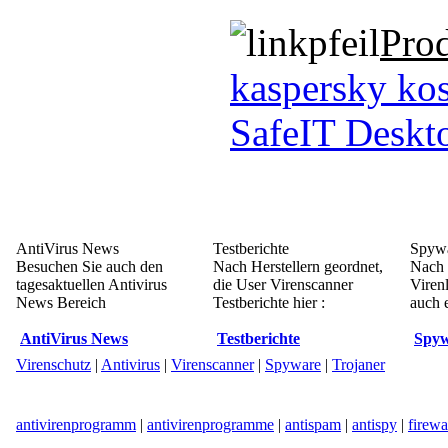
Pro
kaspersky kos
SafeIT Deskto
AntiVirus News
Testberichte
Spywa
Besuchen Sie auch den
Nach Herstellern geordnet,
Nach 
tagesaktuellen Antivirus
die User Virenscanner
Viren
News Bereich
Testberichte hier :
auch e
AntiVirus News
Testberichte
Spyw
Virenschutz
|
Antivirus
|
Virenscanner
|
Spyware
|
Trojaner
antivirenprogramm
|
antivirenprogramme
|
antispam
|
antispy
|
firewa