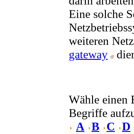
darin arbeite
Eine solche S
Netzbetriebs
weiteren Netz
gateway
die
Wähle einen 
Begriffe aufzu
A
B
C
D