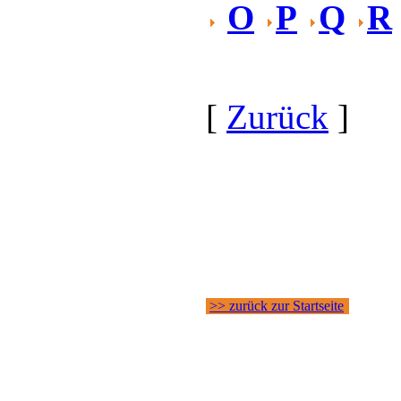
O
P
Q
R
[
Zurück
]
>> zurück zur Startseite