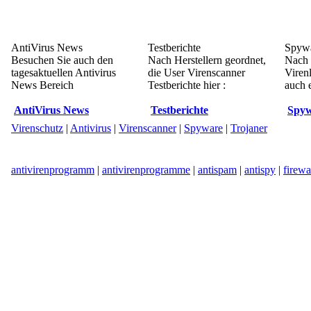
AntiVirus News
Testberichte
Spywa
Besuchen Sie auch den
Nach Herstellern geordnet,
Nach 
tagesaktuellen Antivirus
die User Virenscanner
Viren
News Bereich
Testberichte hier :
auch e
AntiVirus News
Testberichte
Spyw
Virenschutz
|
Antivirus
|
Virenscanner
|
Spyware
|
Trojaner
antivirenprogramm
|
antivirenprogramme
|
antispam
|
antispy
|
firewa