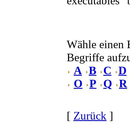
executables"
Wähle einen 
Begriffe aufzu
A
B
C
D
O
P
Q
R
[
Zurück
]