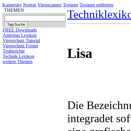
Kaspersky
Norton
Virenscanner
Trojaner
Trojaner entfernen
THEMEN
Techniklexik
FREE Downloads
Antivirus Lexikon
Virenschutz Tutorial
Virenschutz Forum
Lisa
Testberichte
Technik Lexikon
weitere Themen
Die Bezeichn
integradet so