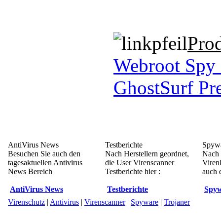
Pro
Webroot Spy
GhostSurf P
AntiVirus News
Testberichte
Spywa
Besuchen Sie auch den
Nach Herstellern geordnet,
Nach 
tagesaktuellen Antivirus
die User Virenscanner
Viren
News Bereich
Testberichte hier :
auch e
AntiVirus News
Testberichte
Spyw
Virenschutz
|
Antivirus
|
Virenscanner
|
Spyware
|
Trojaner