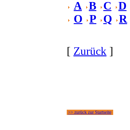
A
B
C
D
O
P
Q
R
[
Zurück
]
>> zurück zur Startseite