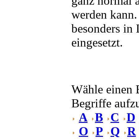
ganz normal 
werden kann. 
besonders in
eingesetzt.
Wähle einen 
Begriffe aufzu
A
B
C
D
O
P
Q
R