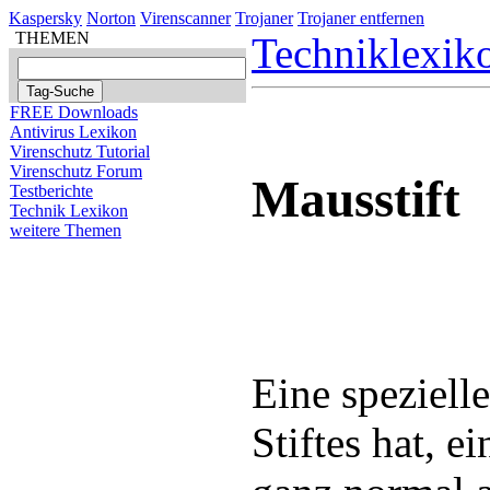
Kaspersky
Norton
Virenscanner
Trojaner
Trojaner entfernen
THEMEN
Techniklexik
FREE Downloads
Antivirus Lexikon
Virenschutz Tutorial
Virenschutz Forum
Mausstift
Testberichte
Technik Lexikon
weitere Themen
Eine speziell
Stiftes hat, e