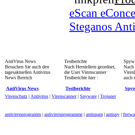
eScan eConce
Steganos Ant
AntiVirus News
Testberichte
Spywa
Besuchen Sie auch den
Nach Herstellern geordnet,
Nach 
tagesaktuellen Antivirus
die User Virenscanner
Viren
News Bereich
Testberichte hier :
auch e
AntiVirus News
Testberichte
Spyw
Virenschutz
|
Antivirus
|
Virenscanner
|
Spyware
|
Trojaner
antivirenprogramm
|
antivirenprogramme
|
antispam
|
antispy
|
firewa