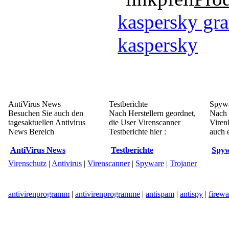
kaspersky gra
kaspersky
AntiVirus News
Testberichte
Spywa
Besuchen Sie auch den
Nach Herstellern geordnet,
Nach 
tagesaktuellen Antivirus
die User Virenscanner
Viren
News Bereich
Testberichte hier :
auch e
AntiVirus News
Testberichte
Spyw
Virenschutz
|
Antivirus
|
Virenscanner
|
Spyware
|
Trojaner
antivirenprogramm
|
antivirenprogramme
|
antispam
|
antispy
|
firewa