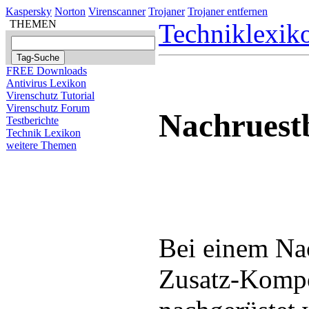
Kaspersky
Norton
Virenscanner
Trojaner
Trojaner entfernen
THEMEN
Techniklexik
FREE Downloads
Antivirus Lexikon
Virenschutz Tutorial
Virenschutz Forum
Nachruest
Testberichte
Technik Lexikon
weitere Themen
Bei einem Nac
Zusatz-Komp