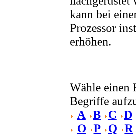
nachgerüstet
kann bei eine
Prozessor ins
erhöhen.
Wähle einen 
Begriffe aufzu
A
B
C
D
O
P
Q
R