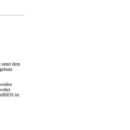
e unter dem
gebaut
 werden
 wobei
etBIOS ist