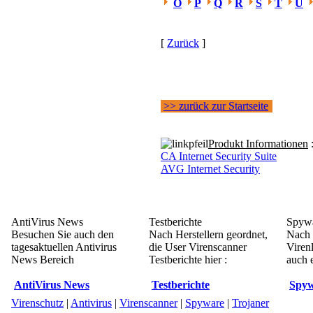
O
P
Q
R
S
T
U
[
Zurück
]
>> zurück zur Startseite
Produkt Informationen
CA Internet Security Suite
AVG Internet Security
AntiVirus News
Testberichte
Spywa
Besuchen Sie auch den
Nach Herstellern geordnet,
Nach 
tagesaktuellen Antivirus
die User Virenscanner
Viren
News Bereich
Testberichte hier :
auch e
AntiVirus News
Testberichte
Spyw
Virenschutz
|
Antivirus
|
Virenscanner
|
Spyware
|
Trojaner