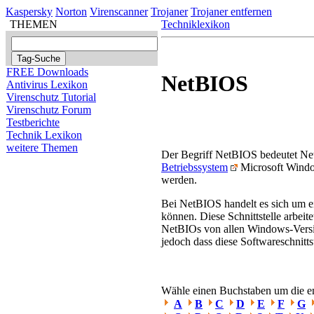
Kaspersky
Norton
Virenscanner
Trojaner
Trojaner entfernen
THEMEN
Techniklexikon
FREE Downloads
NetBIOS
Antivirus Lexikon
Virenschutz Tutorial
Virenschutz Forum
Testberichte
Technik Lexikon
weitere Themen
Der Begriff NetBIOS bedeutet N
Betriebssystem
Microsoft Windo
werden.
Bei NetBIOS handelt es sich um ei
können. Diese Schnittstelle arbe
NetBIOs von allen Windows-Versio
jedoch dass diese Softwareschnittst
Wähle einen Buchstaben um die ent
A
B
C
D
E
F
G