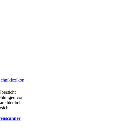
chniklexikon
Übersicht
ehlungen von
are hier bei
rsicht
renscanner