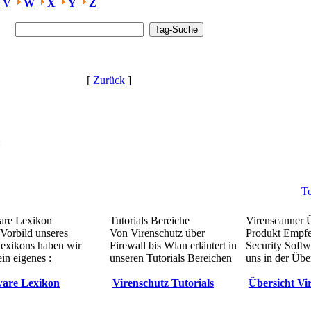
V
W
X
Y
Z
[
Zurück
]
:
Te
re Lexikon
Tutorials Bereiche
Virenscanner 
Vorbild unseres
Von Virenschutz über
Produkt Empf
lexikons haben wir
Firewall bis Wlan erläutert in
Security Softw
in eigenes :
unseren Tutorials Bereichen
uns in der Übe
are Lexikon
Virenschutz Tutorials
Übersicht Vi