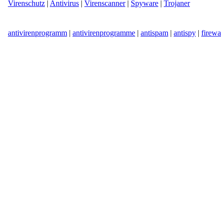
Virenschutz
|
Antivirus
|
Virenscanner
|
Spyware
|
Trojaner
antivirenprogramm
|
antivirenprogramme
|
antispam
|
antispy
|
firewa