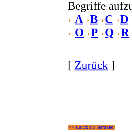
Begriffe aufzu
A
B
C
D
O
P
Q
R
[
Zurück
]
>> zurück zur Startseite