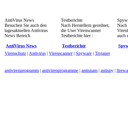
AntiVirus News
Testberichte
Spywa
Besuchen Sie auch den
Nach Herstellern geordnet,
Nach 
tagesaktuellen Antivirus
die User Virenscanner
Viren
News Bereich
Testberichte hier :
auch e
AntiVirus News
Testberichte
Spyw
Virenschutz
|
Antivirus
|
Virenscanner
|
Spyware
|
Trojaner
antivirenprogramm
|
antivirenprogramme
|
antispam
|
antispy
|
firewa