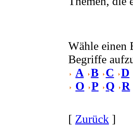
Themen, die e
Wähle einen 
Begriffe aufzu
A
B
C
D
O
P
Q
R
[
Zurück
]