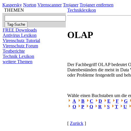
Kaspersky
Norton
Virenscanner
Trojaner
Trojaner entfernen
THEMEN
Techniklexikon
FREE Downloads
OLAP
Antivirus Lexikon
Virenschutz Tutorial
Virenschutz Forum
Testberichte
Technik Lexikon
weitere Themen
Der Fachbegriff OLAP bedeutet On
Datenbeständen die meist in Data 
oder Probleme festgestellt und be
Wähle einen Buchstaben um die ent
A
B
C
D
E
F
G
O
P
Q
R
S
T
U
[
Zurück
]