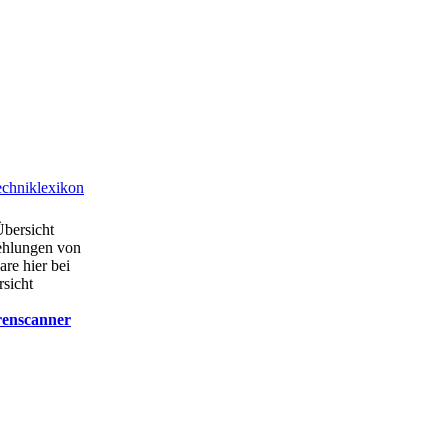
chniklexikon
Übersicht
ehlungen von
are hier bei
rsicht
renscanner