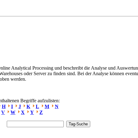
line Analytical Processing und beschreibt die Analyse und Auswertu
Warehouses oder Server zu finden sind. Bei der Analyse können eventu
hoben werden.
haltenen Begriffe aufzulisten:
H
I
J
K
L
M
N
V
W
X
Y
Z