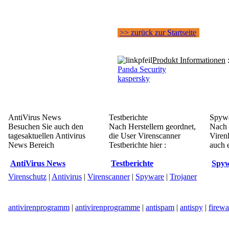
>> zurück zur Startseite
Produkt Informationen
Panda Security
kaspersky
AntiVirus News
Testberichte
Spywa
Besuchen Sie auch den
Nach Herstellern geordnet,
Nach 
tagesaktuellen Antivirus
die User Virenscanner
Viren
News Bereich
Testberichte hier :
auch e
AntiVirus News
Testberichte
Spyw
Virenschutz
|
Antivirus
|
Virenscanner
|
Spyware
|
Trojaner
antivirenprogramm
|
antivirenprogramme
|
antispam
|
antispy
|
firewa