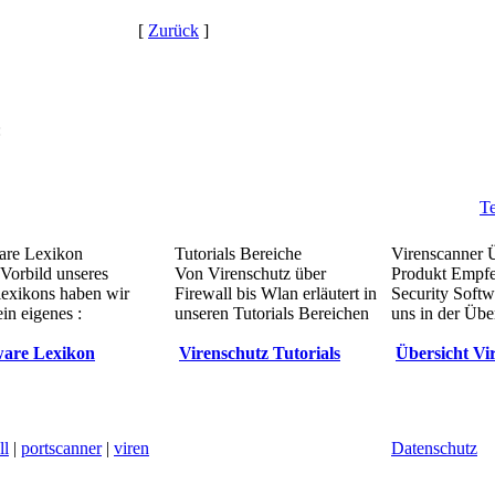
[
Zurück
]
:
Te
re Lexikon
Tutorials Bereiche
Virenscanner 
Vorbild unseres
Von Virenschutz über
Produkt Empf
lexikons haben wir
Firewall bis Wlan erläutert in
Security Softw
in eigenes :
unseren Tutorials Bereichen
uns in der Übe
are Lexikon
Virenschutz Tutorials
Übersicht Vi
ll
|
portscanner
|
viren
Datenschutz