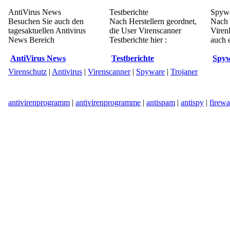
AntiVirus News
Testberichte
Spywa
Besuchen Sie auch den
Nach Herstellern geordnet,
Nach 
tagesaktuellen Antivirus
die User Virenscanner
Viren
News Bereich
Testberichte hier :
auch e
AntiVirus News
Testberichte
Spyw
Virenschutz
|
Antivirus
|
Virenscanner
|
Spyware
|
Trojaner
antivirenprogramm
|
antivirenprogramme
|
antispam
|
antispy
|
firewa