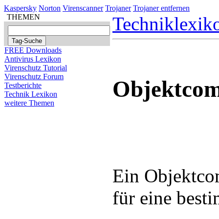
Kaspersky
Norton
Virenscanner
Trojaner
Trojaner entfernen
THEMEN
Techniklexik
FREE Downloads
Antivirus Lexikon
Virenschutz Tutorial
Virenschutz Forum
Objektcom
Testberichte
Technik Lexikon
weitere Themen
Ein Objektcom
für eine besti