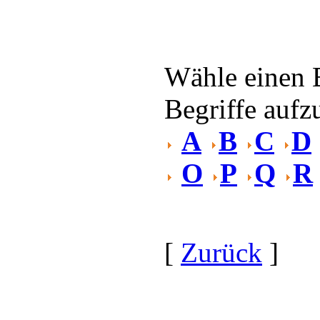
Wähle einen 
Begriffe aufzu
A
B
C
D
O
P
Q
R
[
Zurück
]