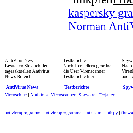
kaspersky gra
Norman Anti
AntiVirus News
Testberichte
Spywa
Besuchen Sie auch den
Nach Herstellern geordnet,
Nach 
tagesaktuellen Antivirus
die User Virenscanner
Viren
News Bereich
Testberichte hier :
auch e
AntiVirus News
Testberichte
Spyw
Virenschutz
|
Antivirus
|
Virenscanner
|
Spyware
|
Trojaner
antivirenprogramm
|
antivirenprogramme
|
antispam
|
antispy
|
firewa