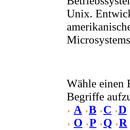
Betriebssyst
Unix. Entwic
amerikanisch
Microsystems
Wähle einen 
Begriffe aufzu
A
B
C
D
O
P
Q
R