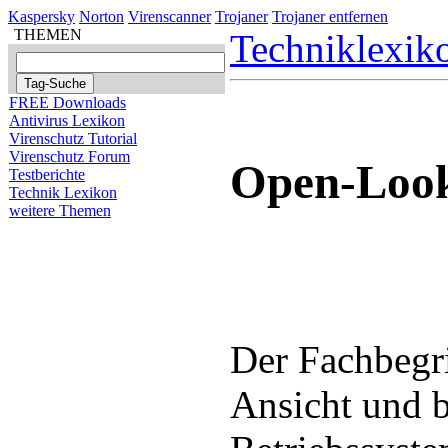
Kaspersky
Norton
Virenscanner
Trojaner
Trojaner entfernen
THEMEN
Techniklexik
FREE Downloads
Antivirus Lexikon
Virenschutz Tutorial
Virenschutz Forum
Open-Loo
Testberichte
Technik Lexikon
weitere Themen
Der Fachbegr
Ansicht und b