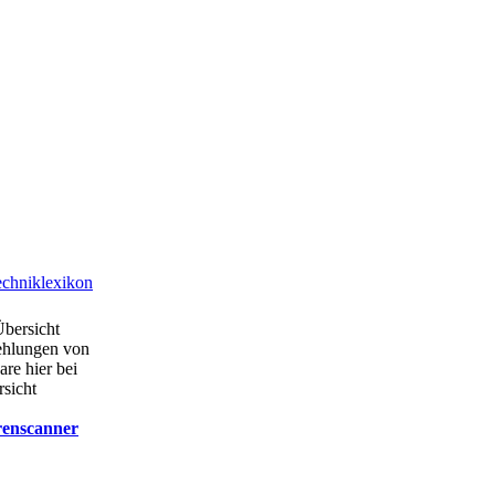
chniklexikon
Übersicht
ehlungen von
are hier bei
rsicht
renscanner