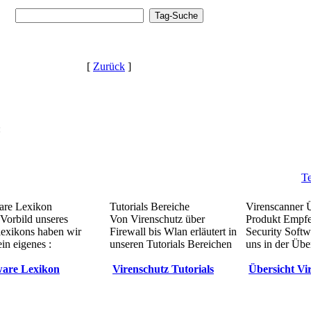
[
Zurück
]
:
Te
re Lexikon
Tutorials Bereiche
Virenscanner 
Vorbild unseres
Von Virenschutz über
Produkt Empf
lexikons haben wir
Firewall bis Wlan erläutert in
Security Softw
in eigenes :
unseren Tutorials Bereichen
uns in der Übe
are Lexikon
Virenschutz Tutorials
Übersicht Vi