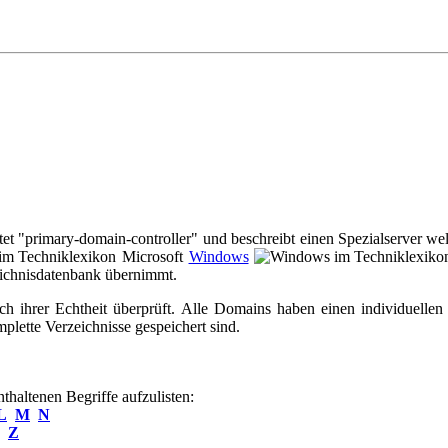
 "primary-domain-controller" und beschreibt einen Spezialserver we
Microsoft
Windows
eichnisdatenbank übernimmt.
ch ihrer Echtheit überprüft. Alle Domains haben einen individuell
lette Verzeichnisse gespeichert sind.
haltenen Begriffe aufzulisten:
L
M
N
Z