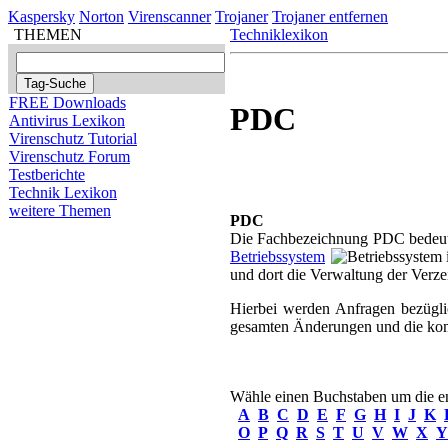
Kaspersky
Norton
Virenscanner
Trojaner
Trojaner entfernen
THEMEN
Techniklexikon
FREE Downloads
PDC
Antivirus Lexikon
Virenschutz Tutorial
Virenschutz Forum
Testberichte
Technik Lexikon
weitere Themen
PDC
Die Fachbezeichnung PDC bedeutet
Betriebssystem
und dort die Verwaltung der Verz
Hierbei werden Anfragen bezügli
gesamten Änderungen und die komp
Wähle einen Buchstaben um die ent
A
B
C
D
E
F
G
H
I
J
K
O
P
Q
R
S
T
U
V
W
X
Y