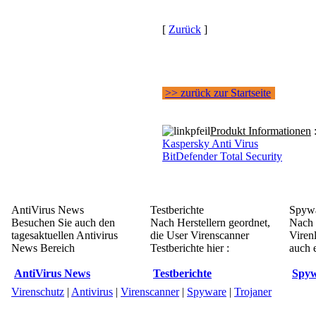
[
Zurück
]
>> zurück zur Startseite
Produkt Informationen
Kaspersky Anti Virus
BitDefender Total Security
AntiVirus News
Testberichte
Spywa
Besuchen Sie auch den
Nach Herstellern geordnet,
Nach 
tagesaktuellen Antivirus
die User Virenscanner
Viren
News Bereich
Testberichte hier :
auch e
AntiVirus News
Testberichte
Spyw
Virenschutz
|
Antivirus
|
Virenscanner
|
Spyware
|
Trojaner