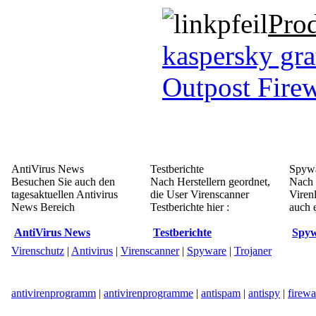
Pro
kaspersky gra
Outpost Firew
AntiVirus News
Testberichte
Spywa
Besuchen Sie auch den
Nach Herstellern geordnet,
Nach 
tagesaktuellen Antivirus
die User Virenscanner
Viren
News Bereich
Testberichte hier :
auch e
AntiVirus News
Testberichte
Spyw
Virenschutz
|
Antivirus
|
Virenscanner
|
Spyware
|
Trojaner
antivirenprogramm
|
antivirenprogramme
|
antispam
|
antispy
|
firewa