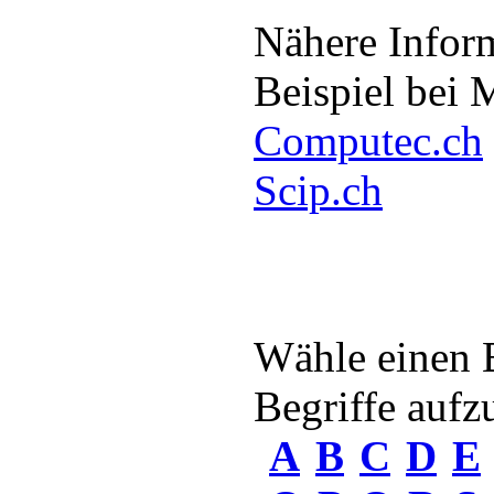
Nähere Infor
Beispiel bei 
Computec.ch
Scip.ch
Wähle einen 
Begriffe aufzu
A
B
C
D
E