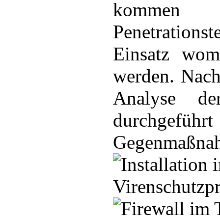
kommen w
Penetrations
Einsatz womi
werden. Nach 
Analyse der
durchgefüh
Gegenmaßnahm
Virenschu