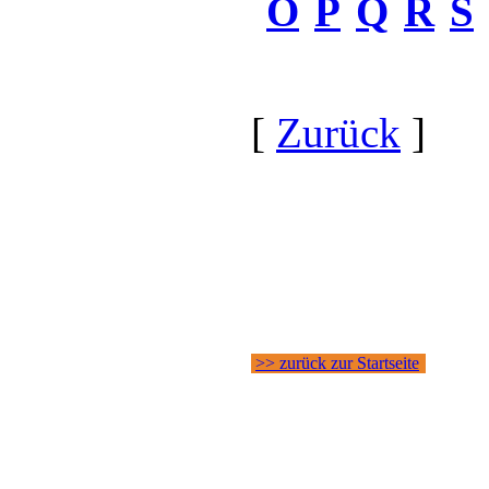
O
P
Q
R
S
[
Zurück
]
>> zurück zur Startseite