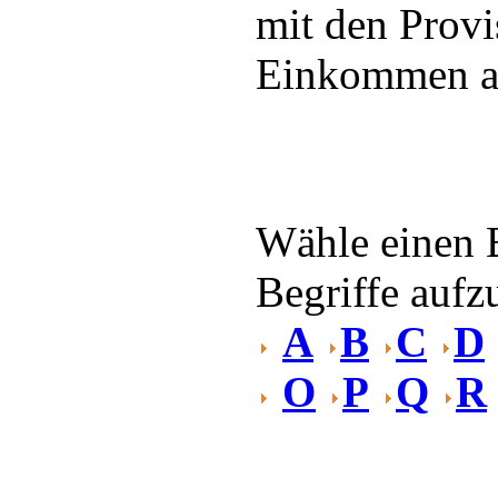
mit den Provi
Einkommen a
Wähle einen 
Begriffe aufzu
A
B
C
D
O
P
Q
R