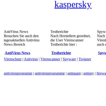
kaspersky
AntiVirus News
Testberichte
Spywa
Besuchen Sie auch den
Nach Herstellern geordnet,
Nach 
tagesaktuellen Antivirus
die User Virenscanner
Viren
News Bereich
Testberichte hier :
auch e
AntiVirus News
Testberichte
Spyw
Virenschutz
|
Antivirus
|
Virenscanner
|
Spyware
|
Trojaner
antivirenprogramm
|
antivirenprogramme
|
antispam
|
antispy
|
firewa