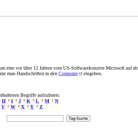
um eine vor über 12 Jahren vom US-Softwarekonzern Microsoft auf d
nte man Handschriften in den
Computer
eingeben.
haltenen Begriffe aufzulisten:
H
I
J
K
L
M
N
V
W
X
Y
Z