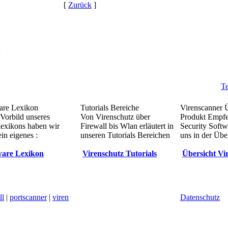
[
Zurück
]
:
Te
re Lexikon
Tutorials Bereiche
Virenscanner 
Vorbild unseres
Von Virenschutz über
Produkt Empf
lexikons haben wir
Firewall bis Wlan erläutert in
Security Softw
in eigenes :
unseren Tutorials Bereichen
uns in der Übe
are Lexikon
Virenschutz Tutorials
Übersicht Vi
ll
|
portscanner
|
viren
Datenschutz