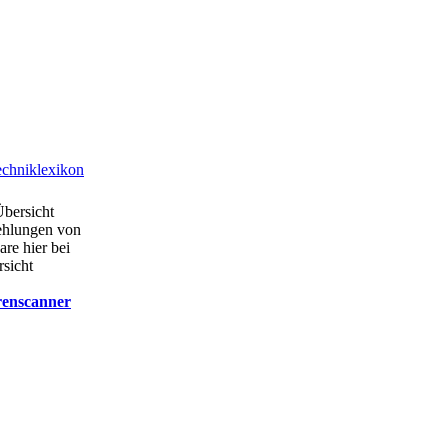
chniklexikon
Übersicht
ehlungen von
are hier bei
rsicht
renscanner