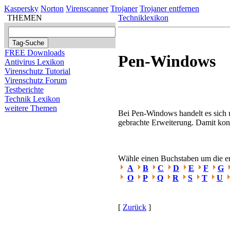
Kaspersky
Norton
Virenscanner
Trojaner
Trojaner entfernen
THEMEN
Techniklexikon
FREE Downloads
Pen-Windows
Antivirus Lexikon
Virenschutz Tutorial
Virenschutz Forum
Testberichte
Technik Lexikon
weitere Themen
Bei Pen-Windows handelt es sich 
gebrachte Erweiterung. Damit kon
Wähle einen Buchstaben um die ent
A
B
C
D
E
F
G
O
P
Q
R
S
T
U
[
Zurück
]