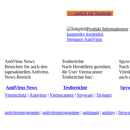
>> zurück zur Startseite
Produkt Informationen
kaspersky kostenlos
Steganos AntiVirus
AntiVirus News
Testberichte
Spywa
Besuchen Sie auch den
Nach Herstellern geordnet,
Nach 
tagesaktuellen Antivirus
die User Virenscanner
Viren
News Bereich
Testberichte hier :
auch e
AntiVirus News
Testberichte
Spyw
Virenschutz
|
Antivirus
|
Virenscanner
|
Spyware
|
Trojaner
antivirenprogramm
|
antivirenprogramme
|
antispam
|
antispy
|
firewa