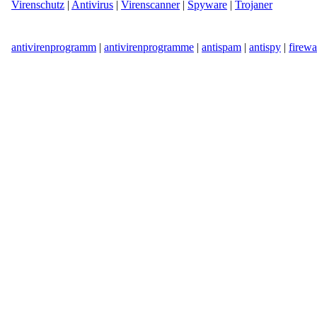
Virenschutz
|
Antivirus
|
Virenscanner
|
Spyware
|
Trojaner
antivirenprogramm
|
antivirenprogramme
|
antispam
|
antispy
|
firewa