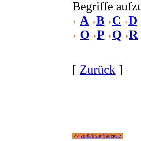
Begriffe aufzu
A
B
C
D
O
P
Q
R
[
Zurück
]
>> zurück zur Startseite