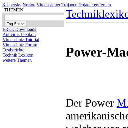
Kaspersky
Norton
Virenscanner
Trojaner
Trojaner entfernen
THEMEN
Techniklexik
FREE Downloads
Antivirus Lexikon
Virenschutz Tutorial
Virenschutz Forum
Power-Ma
Testberichte
Technik Lexikon
weitere Themen
Der Power
M
amerikanisch