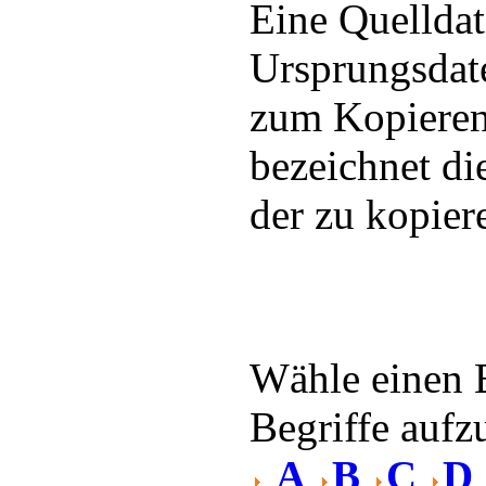
Eine Quelldate
Ursprungsdate
zum Kopieren
bezeichnet di
der zu kopie
Wähle einen 
Begriffe aufzu
A
B
C
D