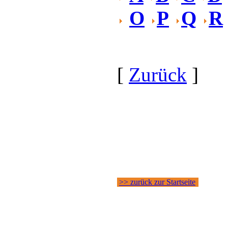
O
P
Q
R
[
Zurück
]
>> zurück zur Startseite