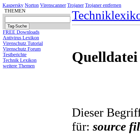
Kaspersky
Norton
Virenscanner
Trojaner
Trojaner entfernen
THEMEN
Techniklexik
FREE Downloads
Antivirus Lexikon
Virenschutz Tutorial
Virenschutz Forum
Quelldatei
Testberichte
Technik Lexikon
weitere Themen
Dieser Begrif
für:
source fi