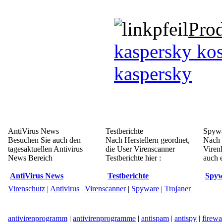
Pro
kaspersky kos
kaspersky
AntiVirus News
Testberichte
Spywa
Besuchen Sie auch den
Nach Herstellern geordnet,
Nach 
tagesaktuellen Antivirus
die User Virenscanner
Viren
News Bereich
Testberichte hier :
auch e
AntiVirus News
Testberichte
Spyw
Virenschutz
|
Antivirus
|
Virenscanner
|
Spyware
|
Trojaner
antivirenprogramm
|
antivirenprogramme
|
antispam
|
antispy
|
firewa