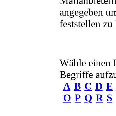
Mailanbietern
angegeben um 
feststellen zu
Wähle einen 
Begriffe aufzu
A
B
C
D
E
O
P
Q
R
S