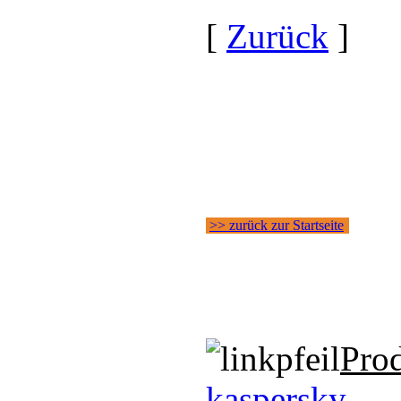
[
Zurück
]
>> zurück zur Startseite
Pro
kaspersky