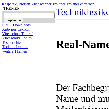
Kaspersky
Norton
Virenscanner
Trojaner
Trojaner entfernen
THEMEN
Techniklexik
FREE Downloads
Antivirus Lexikon
Virenschutz Tutorial
Virenschutz Forum
Real-Nam
Testberichte
Technik Lexikon
weitere Themen
Der Fachbegri
Name und mus