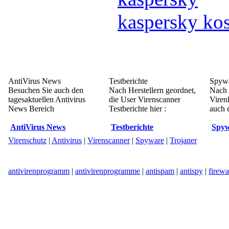
kaspersky kos
AntiVirus News
Testberichte
Spywa
Besuchen Sie auch den
Nach Herstellern geordnet,
Nach 
tagesaktuellen Antivirus
die User Virenscanner
Viren
News Bereich
Testberichte hier :
auch e
AntiVirus News
Testberichte
Spyw
Virenschutz
|
Antivirus
|
Virenscanner
|
Spyware
|
Trojaner
antivirenprogramm
|
antivirenprogramme
|
antispam
|
antispy
|
firewa