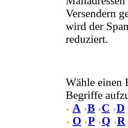
Mailadressen
Versendern ge
wird der Spa
reduziert.
Wähle einen 
Begriffe aufzu
A
B
C
D
O
P
Q
R