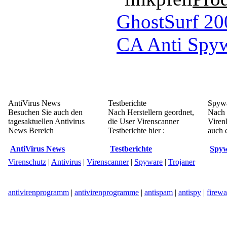
GhostSurf 20
CA Anti Spy
AntiVirus News
Testberichte
Spywa
Besuchen Sie auch den
Nach Herstellern geordnet,
Nach 
tagesaktuellen Antivirus
die User Virenscanner
Viren
News Bereich
Testberichte hier :
auch e
AntiVirus News
Testberichte
Spyw
Virenschutz
|
Antivirus
|
Virenscanner
|
Spyware
|
Trojaner
antivirenprogramm
|
antivirenprogramme
|
antispam
|
antispy
|
firewa