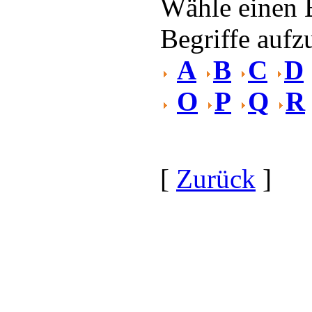
Wähle einen 
Begriffe aufzu
A
B
C
D
O
P
Q
R
[
Zurück
]