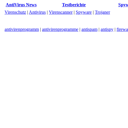
AntiVirus News
Testberichte
Spyw
Virenschutz
|
Antivirus
|
Virenscanner
|
Spyware
|
Trojaner
antivirenprogramm
|
antivirenprogramme
|
antispam
|
antispy
|
firewa