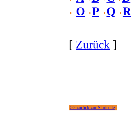
O
P
Q
R
[
Zurück
]
>> zurück zur Startseite