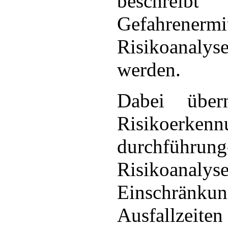
beschreib
Gefahrenerm
Risikoanalys
werden.
Dabei übe
Risikoer
durchführung
Risikoanalys
Einschrän
Ausfallzeite