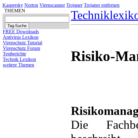
Kaspersky
Norton
Virenscanner
Trojaner
Trojaner entfernen
THEMEN
Techniklexik
FREE Downloads
Antivirus Lexikon
Virenschutz Tutorial
Virenschutz Forum
Risiko-Ma
Testberichte
Technik Lexikon
weitere Themen
Risikomana
Die Fachbe