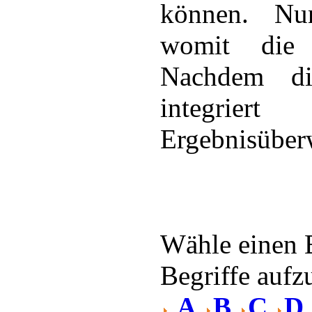
können. Nun
womit die 
Nachdem di
integrie
Ergebnisüber
Wähle einen 
Begriffe aufzu
A
B
C
D