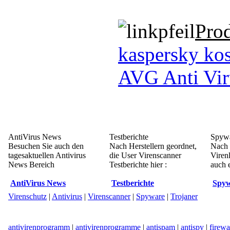
Pro
kaspersky kos
AVG Anti Vir
AntiVirus News
Testberichte
Spywa
Besuchen Sie auch den
Nach Herstellern geordnet,
Nach 
tagesaktuellen Antivirus
die User Virenscanner
Viren
News Bereich
Testberichte hier :
auch e
AntiVirus News
Testberichte
Spyw
Virenschutz
|
Antivirus
|
Virenscanner
|
Spyware
|
Trojaner
antivirenprogramm
|
antivirenprogramme
|
antispam
|
antispy
|
firewa