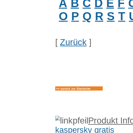
A
B
C
D
E
F
O
P
Q
R
S
T
[
Zurück
]
>> zurück zur Startseite
Produkt Inf
kaspersky gratis