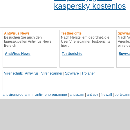
kaspersky kostenlos
AntiVirus News
Testberichte
Spywar
Besuchen Sie auch den
Nach Herstellern geordnet, die
Nach Vo
tagesaktuellen Antivirus News
User Virenscanner Testberichte
Virenle
Bereich
hier :
ein eig
AntiVirus News
Testberichte
Spywa
Virenschutz
|
Antivirus
|
Virenscanner
|
Spyware
|
Trojaner
antivirenprogramm
|
antivirenprogramme
|
antispam
|
antispy
|
firewall
|
portscan