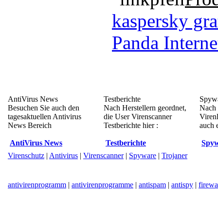
kaspersky gra
Panda Interne
AntiVirus News
Testberichte
Spywa
Besuchen Sie auch den
Nach Herstellern geordnet,
Nach 
tagesaktuellen Antivirus
die User Virenscanner
Viren
News Bereich
Testberichte hier :
auch e
AntiVirus News
Testberichte
Spyw
Virenschutz
|
Antivirus
|
Virenscanner
|
Spyware
|
Trojaner
antivirenprogramm
|
antivirenprogramme
|
antispam
|
antispy
|
firewa