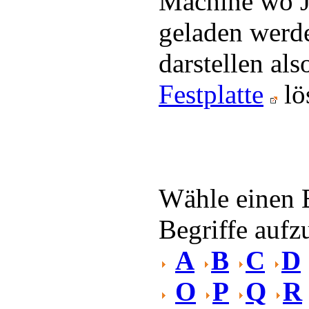
Machine wo J
geladen werde
darstellen al
Festplatte
lö
Wähle einen 
Begriffe aufzu
A
B
C
D
O
P
Q
R