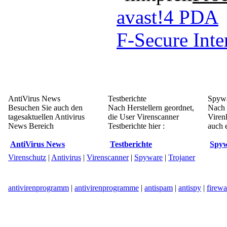
avast!4 PDA
F-Secure Inte
AntiVirus News
Testberichte
Spywa
Besuchen Sie auch den
Nach Herstellern geordnet,
Nach 
tagesaktuellen Antivirus
die User Virenscanner
Viren
News Bereich
Testberichte hier :
auch e
AntiVirus News
Testberichte
Spyw
Virenschutz
|
Antivirus
|
Virenscanner
|
Spyware
|
Trojaner
antivirenprogramm
|
antivirenprogramme
|
antispam
|
antispy
|
firewa