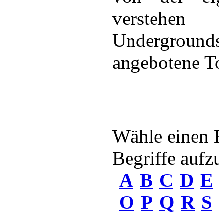
verstehen
Undergrou
angebotene To
Wähle einen 
Begriffe aufzu
A
B
C
D
E
O
P
Q
R
S