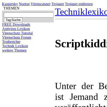
Kaspersky
Norton
Virenscanner
Trojaner
Trojaner entfernen
THEMEN
Techniklexik
FREE Downloads
Antivirus Lexikon
Virenschutz Tutorial
Virenschutz Forum
Scriptkidd
Testberichte
Technik Lexikon
weitere Themen
Unter der Be
ist Jemand z