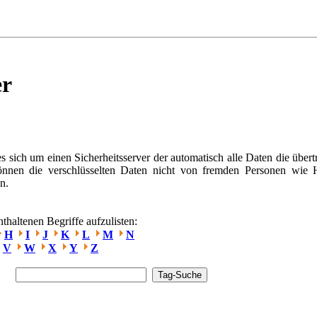
er
s sich um einen Sicherheitsserver der automatisch alle Daten die über
können die verschlüsselten Daten nicht von fremden Personen wie 
n.
haltenen Begriffe aufzulisten:
H
I
J
K
L
M
N
V
W
X
Y
Z