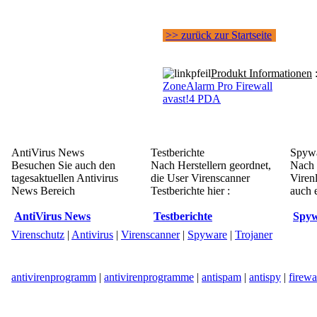
>> zurück zur Startseite
Produkt Informationen
ZoneAlarm Pro Firewall
avast!4 PDA
AntiVirus News
Testberichte
Spywa
Besuchen Sie auch den
Nach Herstellern geordnet,
Nach 
tagesaktuellen Antivirus
die User Virenscanner
Viren
News Bereich
Testberichte hier :
auch e
AntiVirus News
Testberichte
Spyw
Virenschutz
|
Antivirus
|
Virenscanner
|
Spyware
|
Trojaner
antivirenprogramm
|
antivirenprogramme
|
antispam
|
antispy
|
firewa