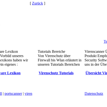
[
Zurück
]
:
Te
re Lexikon
Tutorials Bereiche
Virenscanner 
Vorbild unseres
Von Virenschutz über
Produkt Empf
lexikons haben wir
Firewall bis Wlan erläutert in
Security Softw
in eigenes :
unseren Tutorials Bereichen
uns in der Übe
are Lexikon
Virenschutz Tutorials
Übersicht Vi
ll
|
portscanner
|
viren
Datenschutz