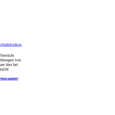
chniklexikon
Übersicht
ehlungen von
are hier bei
rsicht
renscanner