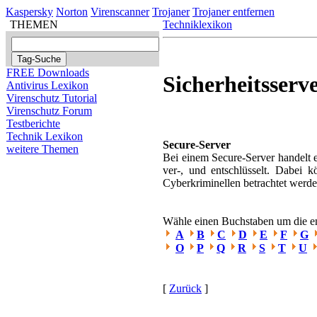
Kaspersky
Norton
Virenscanner
Trojaner
Trojaner entfernen
THEMEN
Techniklexikon
FREE Downloads
Sicherheitsserv
Antivirus Lexikon
Virenschutz Tutorial
Virenschutz Forum
Testberichte
Technik Lexikon
Secure-Server
weitere Themen
Bei einem Secure-Server handelt e
ver-, und entschlüsselt. Dabei 
Cyberkriminellen betrachtet werde
Wähle einen Buchstaben um die ent
A
B
C
D
E
F
G
O
P
Q
R
S
T
U
[
Zurück
]