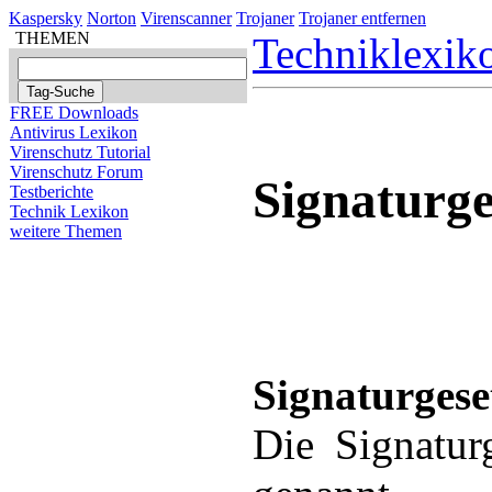
Kaspersky
Norton
Virenscanner
Trojaner
Trojaner entfernen
THEMEN
Techniklexik
FREE Downloads
Antivirus Lexikon
Virenschutz Tutorial
Virenschutz Forum
Signaturge
Testberichte
Technik Lexikon
weitere Themen
Signaturgese
Die Signaturg