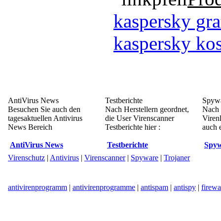
kaspersky gra
kaspersky kos
AntiVirus News
Testberichte
Spywa
Besuchen Sie auch den
Nach Herstellern geordnet,
Nach 
tagesaktuellen Antivirus
die User Virenscanner
Viren
News Bereich
Testberichte hier :
auch e
AntiVirus News
Testberichte
Spyw
Virenschutz
|
Antivirus
|
Virenscanner
|
Spyware
|
Trojaner
antivirenprogramm
|
antivirenprogramme
|
antispam
|
antispy
|
firewa