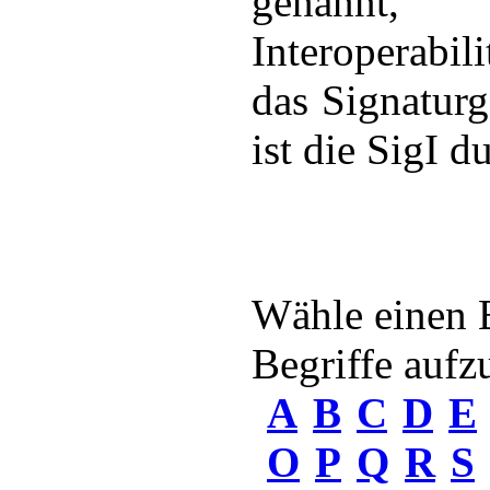
genann
Interoperabil
das Signaturg
ist die SigI d
Wähle einen 
Begriffe aufzu
A
B
C
D
E
O
P
Q
R
S