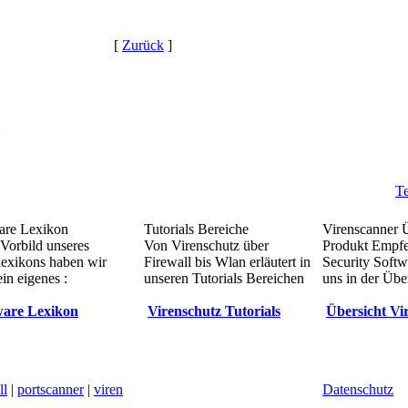
[
Zurück
]
:
Te
re Lexikon
Tutorials Bereiche
Virenscanner 
Vorbild unseres
Von Virenschutz über
Produkt Empf
lexikons haben wir
Firewall bis Wlan erläutert in
Security Softw
in eigenes :
unseren Tutorials Bereichen
uns in der Übe
are Lexikon
Virenschutz Tutorials
Übersicht Vi
ll
|
portscanner
|
viren
Datenschutz