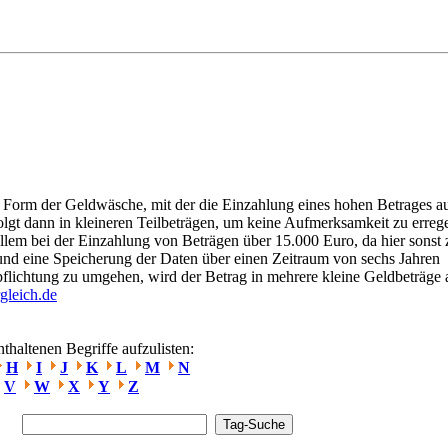
 Form der Geldwäsche, mit der die Einzahlung eines hohen Betrages a
folgt dann in kleineren Teilbeträgen, um keine Aufmerksamkeit zu erreg
lem bei der Einzahlung von Beträgen über 15.000 Euro, da hier sonst
s und eine Speicherung der Daten über einen Zeitraum von sechs Jahren
pflichtung zu umgehen, wird der Betrag in mehrere kleine Geldbeträge a
gleich.de
haltenen Begriffe aufzulisten:
H
I
J
K
L
M
N
V
W
X
Y
Z