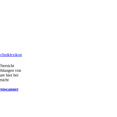
chniklexikon
Übersicht
ehlungen von
are hier bei
rsicht
renscanner