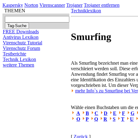
Kaspersky
Norton
Virenscanner
Trojaner
Trojaner entfernen
THEMEN
Techniklexikon
FREE Downloads
Smurfing
Antivirus Lexikon
Virenschutz Tutorial
Virenschutz Forum
Testberichte
Technik Lexikon
Als Smurfing bezeichnet man eine
weitere Themen
verschleiert werden soll. Diese er
Anwendung findet Smurfing vor al
eine Identifikation des Einzahler
vorgeschrieben ist. Um dieser Ver
mehr Info`s zu Smurfing bei Ver
Wähle einen Buchstaben um die ent
A
B
C
D
E
F
G
O
P
Q
R
S
T
U
[
Zurück
]