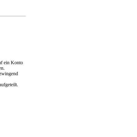
uf ein Konto
en.
 zwingend
ufgeteilt.