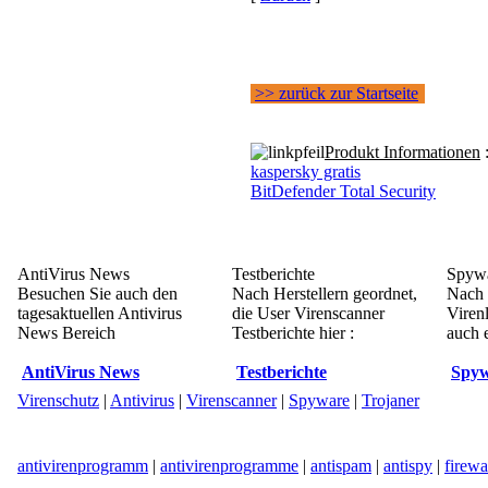
>> zurück zur Startseite
Produkt Informationen
kaspersky gratis
BitDefender Total Security
AntiVirus News
Testberichte
Spywa
Besuchen Sie auch den
Nach Herstellern geordnet,
Nach 
tagesaktuellen Antivirus
die User Virenscanner
Viren
News Bereich
Testberichte hier :
auch e
AntiVirus News
Testberichte
Spyw
Virenschutz
|
Antivirus
|
Virenscanner
|
Spyware
|
Trojaner
antivirenprogramm
|
antivirenprogramme
|
antispam
|
antispy
|
firewa