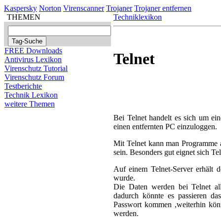
Kaspersky
Norton
Virenscanner
Trojaner
Trojaner entfernen
THEMEN
Techniklexikon
FREE Downloads
Telnet
Antivirus Lexikon
Virenschutz Tutorial
Virenschutz Forum
Testberichte
Technik Lexikon
weitere Themen
Bei Telnet handelt es sich um ei
einen entfernten PC einzuloggen.
Mit Telnet kann man Programme a
sein. Besonders gut eignet sich Te
Auf einem Telnet-Server erhält
wurde.
Die Daten werden bei Telnet al
dadurch könnte es passieren da
Passwort kommen ,weiterhin kön
werden.