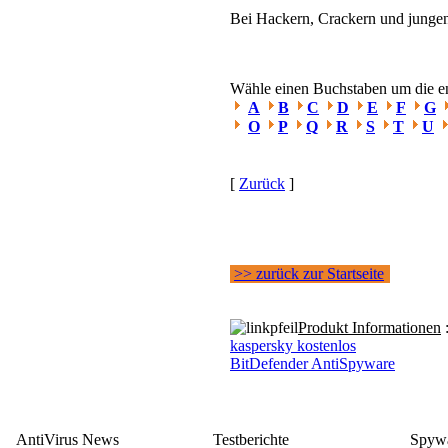
Bei Hackern, Crackern und jungen 
Wähle einen Buchstaben um die ent
A
B
C
D
E
F
G
O
P
Q
R
S
T
U
[
Zurück
]
>> zurück zur Startseite
Produkt Informationen
kaspersky kostenlos
BitDefender AntiSpyware
AntiVirus News
Testberichte
Spywa