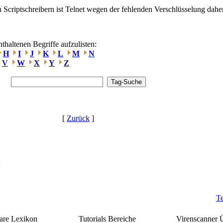
Scriptschreibern ist Telnet wegen der fehlenden Verschlüsselung daher 
haltenen Begriffe aufzulisten:
H
I
J
K
L
M
N
V
W
X
Y
Z
[
Zurück
]
:
Te
re Lexikon
Tutorials Bereiche
Virenscanner 