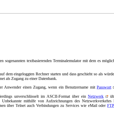
nen sogenannten textbasierenden Terminalemulator mit dem es möglich 
uf dem eingeloggten Rechner starten und dass geschieht so als würd
lnet als Zugang zu einer Datenbank.
 der Anwender einen Zugang, wenn ein Benutzername mit
Passwort
lerdings unverschlüsselt im ASCII-Format über ein
Netzwerk
üb
s Unbekannte mithilfe von Aufzeichnungen des Netzwerkverkehrs l
nen über Telnet auch Verbindungen zu Services wie eMail oder
FT