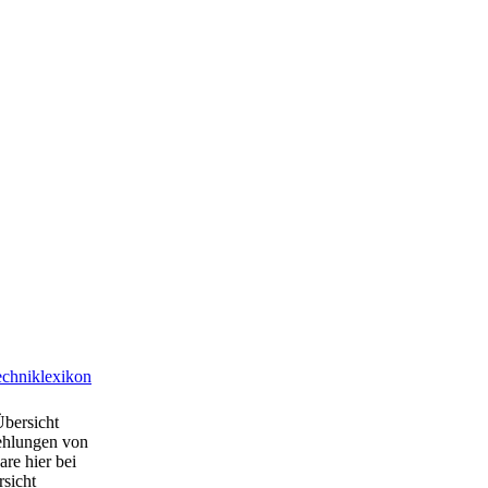
chniklexikon
Übersicht
ehlungen von
are hier bei
rsicht