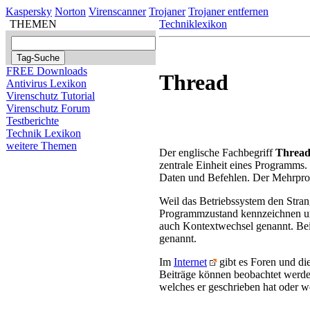
Kaspersky
Norton
Virenscanner
Trojaner
Trojaner entfernen
THEMEN
Techniklexikon
FREE Downloads
Thread
Antivirus Lexikon
Virenschutz Tutorial
Virenschutz Forum
Testberichte
Technik Lexikon
weitere Themen
Der englische Fachbegriff
Threa
zentrale Einheit eines Programms.
Daten und Befehlen. Der Mehrprog
Weil das Betriebssystem den Stran
Programmzustand kennzeichnen un
auch Kontextwechsel genannt. Bei
genannt.
Im
Internet
gibt es Foren und di
Beiträge können beobachtet werde
welches er geschrieben hat oder wof