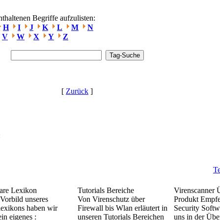
haltenen Begriffe aufzulisten:
H
I
J
K
L
M
N
V
W
X
Y
Z
[
Zurück
]
:
Te
re Lexikon
Tutorials Bereiche
Virenscanner 
Vorbild unseres
Von Virenschutz über
Produkt Empf
lexikons haben wir
Firewall bis Wlan erläutert in
Security Softw
in eigenes :
unseren Tutorials Bereichen
uns in der Übe