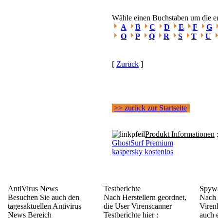
Wähle einen Buchstaben um die ent
A
B
C
D
E
F
G
O
P
Q
R
S
T
U
[
Zurück
]
>> zurück zur Startseite
Produkt Informationen
GhostSurf Premium
kaspersky kostenlos
AntiVirus News
Testberichte
Spywa
Besuchen Sie auch den
Nach Herstellern geordnet,
Nach 
tagesaktuellen Antivirus
die User Virenscanner
Viren
News Bereich
Testberichte hier :
auch e