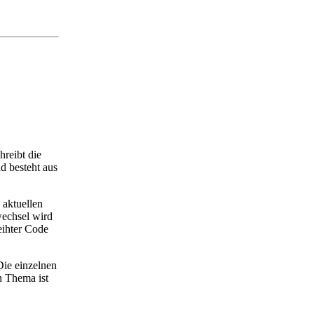
hreibt die
d besteht aus
 aktuellen
echsel wird
eihter Code
Die einzelnen
n Thema ist