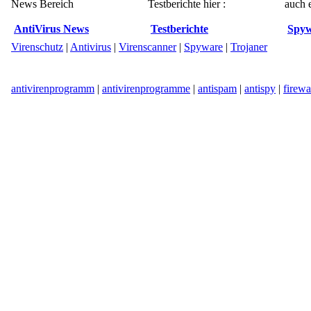
News Bereich
Testberichte hier :
auch e
AntiVirus News
Testberichte
Spyw
Virenschutz
|
Antivirus
|
Virenscanner
|
Spyware
|
Trojaner
antivirenprogramm
|
antivirenprogramme
|
antispam
|
antispy
|
firewa