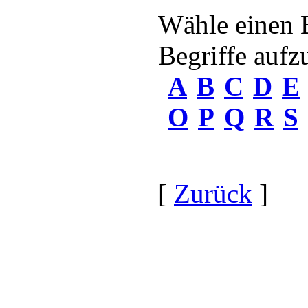
Wähle einen 
Begriffe aufzu
A
B
C
D
E
O
P
Q
R
S
[
Zurück
]