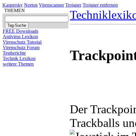
Kaspersky
Norton
Virenscanner
Trojaner
Trojaner entfernen
THEMEN
Techniklexik
FREE Downloads
Antivirus Lexikon
Virenschutz Tutorial
Virenschutz Forum
Trackpoin
Testberichte
Technik Lexikon
weitere Themen
Der Trackpoin
Trackballs un