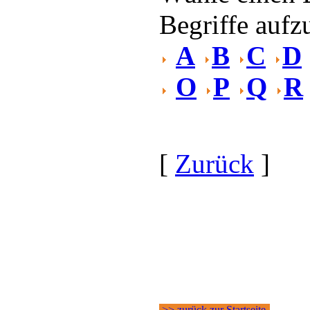
Begriffe aufzu
A
B
C
D
O
P
Q
R
[
Zurück
]
>> zurück zur Startseite