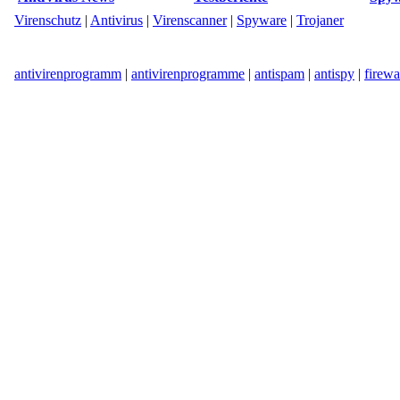
Virenschutz
|
Antivirus
|
Virenscanner
|
Spyware
|
Trojaner
antivirenprogramm
|
antivirenprogramme
|
antispam
|
antispy
|
firewa