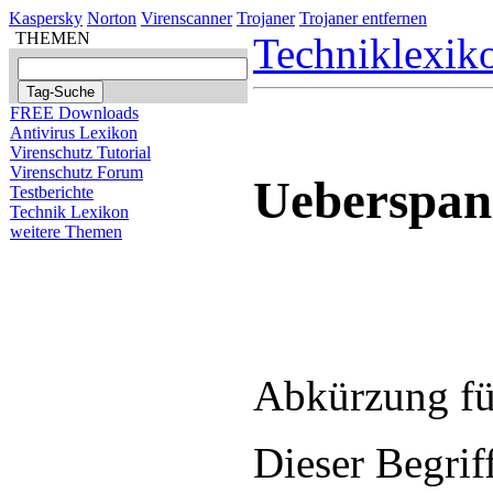
Kaspersky
Norton
Virenscanner
Trojaner
Trojaner entfernen
THEMEN
Techniklexik
FREE Downloads
Antivirus Lexikon
Virenschutz Tutorial
Virenschutz Forum
Ueberspa
Testberichte
Technik Lexikon
weitere Themen
Abkürzung fü
Dieser Begrif