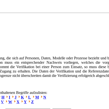
ung, die sich auf Personen, Daten, Modelle oder Prozesse bezieht und b
tion muss ein entsprechender Nachweis vorliegen, welches die vor
ommt die Verifikation bei einer Person zum Einsatz, so muss diese b
ugang zu erhalten. Die Daten der Verifikation und die Referenzdate
grenze nicht überschreiten damit die Verifizierung erfolgreich abgesch
haltenen Begriffe aufzulisten:
H
I
J
K
L
M
N
V
W
X
Y
Z