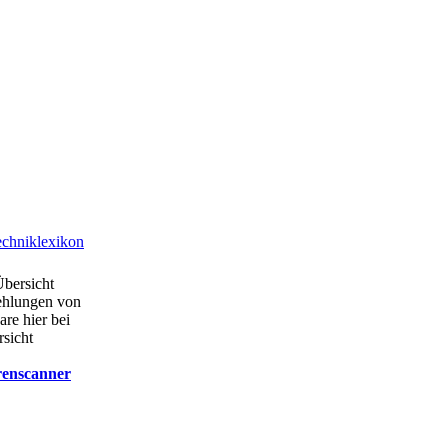
chniklexikon
Übersicht
ehlungen von
are hier bei
rsicht
renscanner