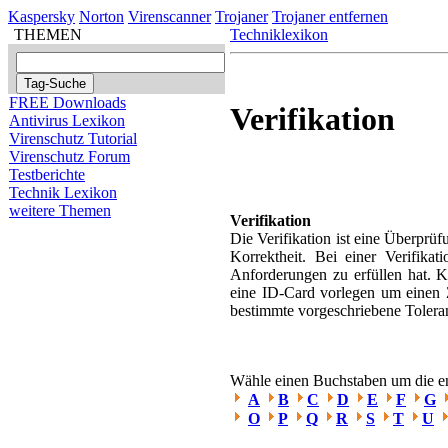
Kaspersky
Norton
Virenscanner
Trojaner
Trojaner entfernen
THEMEN
Techniklexikon
FREE Downloads
Verifikation
Antivirus Lexikon
Virenschutz Tutorial
Virenschutz Forum
Testberichte
Technik Lexikon
weitere Themen
Verifikation
Die Verifikation ist eine Überprüf
Korrektheit. Bei einer Verifika
Anforderungen zu erfüllen hat. K
eine ID-Card vorlegen um einen Z
bestimmte vorgeschriebene Toleran
Wähle einen Buchstaben um die ent
A
B
C
D
E
F
G
O
P
Q
R
S
T
U