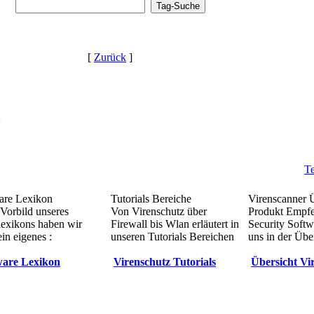
[
Zurück
]
:
Te
re Lexikon
Tutorials Bereiche
Virenscanner 
Vorbild unseres
Von Virenschutz über
Produkt Empf
lexikons haben wir
Firewall bis Wlan erläutert in
Security Softw
in eigenes :
unseren Tutorials Bereichen
uns in der Übe
are Lexikon
Virenschutz Tutorials
Übersicht Vi