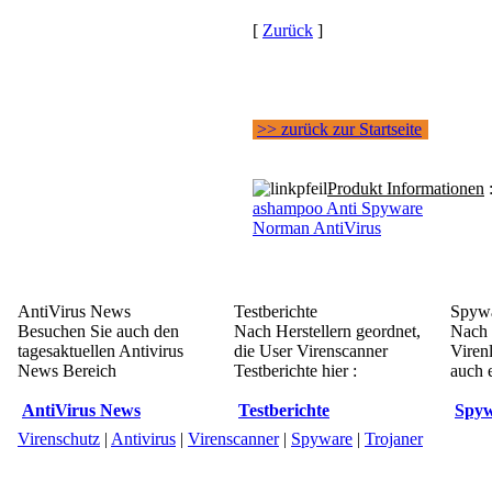
[
Zurück
]
>> zurück zur Startseite
Produkt Informationen
ashampoo Anti Spyware
Norman AntiVirus
AntiVirus News
Testberichte
Spywa
Besuchen Sie auch den
Nach Herstellern geordnet,
Nach 
tagesaktuellen Antivirus
die User Virenscanner
Viren
News Bereich
Testberichte hier :
auch e
AntiVirus News
Testberichte
Spyw
Virenschutz
|
Antivirus
|
Virenscanner
|
Spyware
|
Trojaner