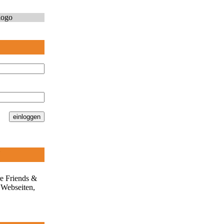
N
re Friends &
 Webseiten,