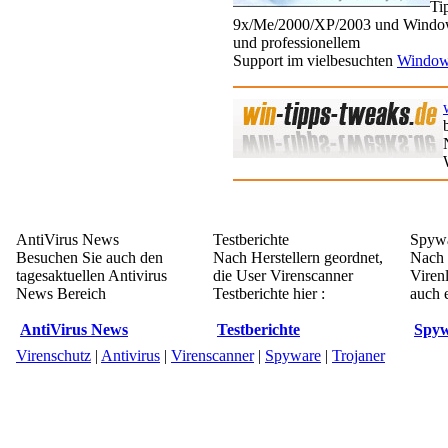
Ti
9x/Me/2000/XP/2003 und Window
und professionellem
Support im vielbesuchten
Window
AntiVirus News
Testberichte
Spywa
Besuchen Sie auch den
Nach Herstellern geordnet,
Nach 
tagesaktuellen Antivirus
die User Virenscanner
Viren
News Bereich
Testberichte hier :
auch e
AntiVirus News
Testberichte
Spyw
Virenschutz
|
Antivirus
|
Virenscanner
|
Spyware
|
Trojaner