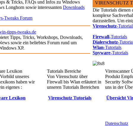
pps & Tricks, FAQs und Infos zu Windows
VIRENSCHUTZ T
s Longhorn sowie interessanten
Downloads
Die Tutorials dienen
komplexe Sachverhalt
s-Tweaks Forum
darzustellen. Um ein
Virenschutz
-Tutorial
win-tipps-tweaks.de
Firewall
-Tutorials
bietet Tipps, Tricks, Workshops, Downloads,
Dialerschutz
-Tutoria
News sowie ein beliebtes Forum rund um
Wlan
-Tutorials
Windows XP.
Spyware
-Tutorials
re Lexikon
Tutorials Bereiche
Virenscanner 
Vorbild unseres
Von Virenschutz über
Produkt Empf
lexikons haben wir
Firewall bis Wlan erläutert in
Security Softw
in eigenes :
unseren Tutorials Bereichen
uns in der Übe
are Lexikon
Virenschutz Tutorials
Übersicht Vi
Datenschutz