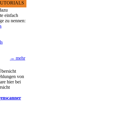
UTORIALS
 dazu
e einfach
ige zu nennen:
s
ls
→ mehr
Übersicht
ehlungen von
are hier bei
rsicht
renscanner