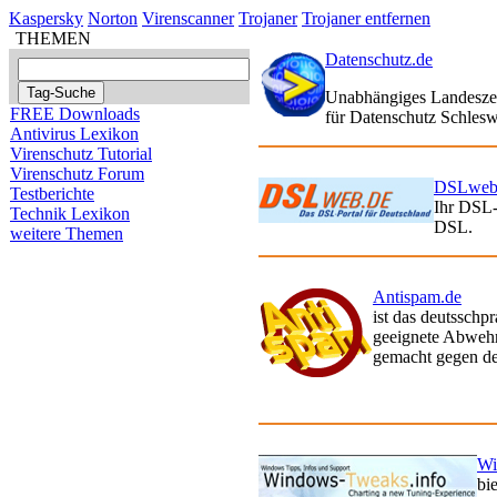
Kaspersky
Norton
Virenscanner
Trojaner
Trojaner entfernen
THEMEN
Datenschutz.de
Unabhängiges Landesz
FREE Downloads
für Datenschutz Schlesw
Antivirus Lexikon
Virenschutz Tutorial
Virenschutz Forum
DSLweb
Testberichte
Ihr DSL-
Technik Lexikon
DSL.
weitere Themen
Antispam.de
ist das deutssch
geeignete Abwehr
gemacht gegen d
Wi
bi