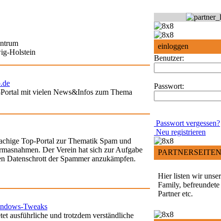
entrum
einloggen
ig-Holstein
Benutzer:
.de
Passwort:
Portal mit vielen News&Infos zum Thema
Passwort vergessen?
Neu registrieren
prachige Top-Portal zur Thematik Spam und
masnahmen. Der Verein hat sich zur Aufgabe
PARTNERSEITE
en Datenschrott der Spammer anzukämpfen.
Hier listen wir unse
Family, befreundete
Partner etc.
ndows-Tweaks
etet ausführliche und trotzdem verständliche