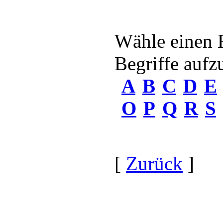
Wähle einen 
Begriffe aufzu
A
B
C
D
E
O
P
Q
R
S
[
Zurück
]