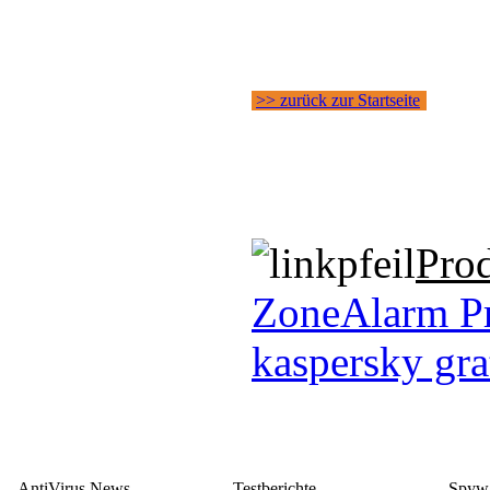
>> zurück zur Startseite
Pro
ZoneAlarm Pr
kaspersky gra
AntiVirus News
Testberichte
Spywa