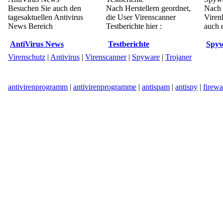
Besuchen Sie auch den
Nach Herstellern geordnet,
Nach 
tagesaktuellen Antivirus
die User Virenscanner
Viren
News Bereich
Testberichte hier :
auch e
AntiVirus News
Testberichte
Spyw
Virenschutz
|
Antivirus
|
Virenscanner
|
Spyware
|
Trojaner
antivirenprogramm
|
antivirenprogramme
|
antispam
|
antispy
|
firewa