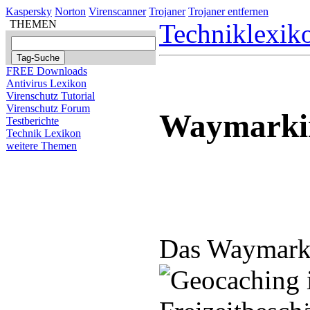
Kaspersky
Norton
Virenscanner
Trojaner
Trojaner entfernen
THEMEN
Techniklexik
FREE Downloads
Antivirus Lexikon
Virenschutz Tutorial
Virenschutz Forum
Waymarki
Testberichte
Technik Lexikon
weitere Themen
Das Waymarki