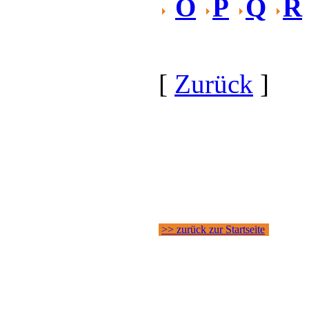
O
P
Q
R
[
Zurück
]
>> zurück zur Startseite