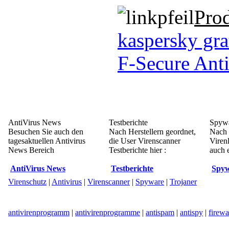
Pro
kaspersky gra
F-Secure Anti
AntiVirus News
Testberichte
Spywa
Besuchen Sie auch den
Nach Herstellern geordnet,
Nach 
tagesaktuellen Antivirus
die User Virenscanner
Viren
News Bereich
Testberichte hier :
auch e
AntiVirus News
Testberichte
Spyw
Virenschutz
|
Antivirus
|
Virenscanner
|
Spyware
|
Trojaner
antivirenprogramm
|
antivirenprogramme
|
antispam
|
antispy
|
firewa