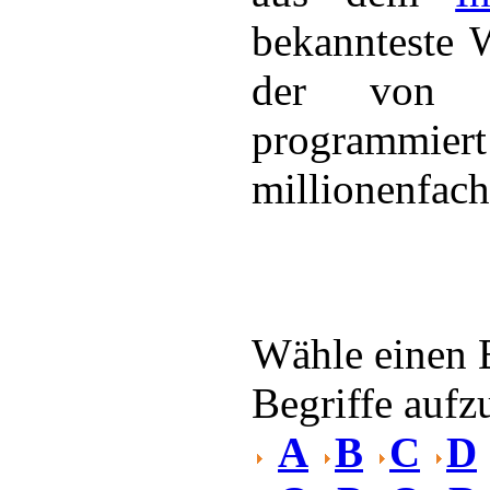
bekannteste 
der von e
programmie
millionenfach
Wähle einen 
Begriffe aufzu
A
B
C
D