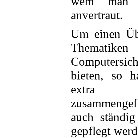
wem man s
anvertraut.
Um einen Übe
Thematik
Computersi
bieten, so h
extra T
zusammengef
auch ständig
gepflegt werd