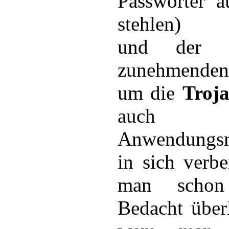
Passwörter a
stehlen)
und der 
zunehmenden
um die
Troj
auch vie
Anwendungsm
in sich verbe
man schon
Bedacht über