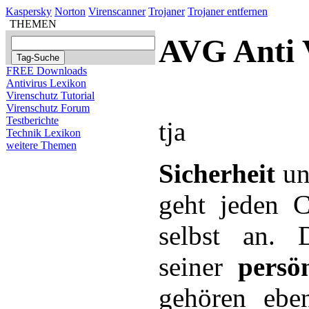
Kaspersky
Norton
Virenscanner
Trojaner
Trojaner entfernen
THEMEN
AVG Anti 
FREE Downloads
Antivirus Lexikon
Virenschutz Tutorial
Virenschutz Forum
Testberichte
tja
Technik Lexikon
weitere Themen
Sicherheit
u
geht jeden C
selbst an. D
seiner
persö
gehören ebe