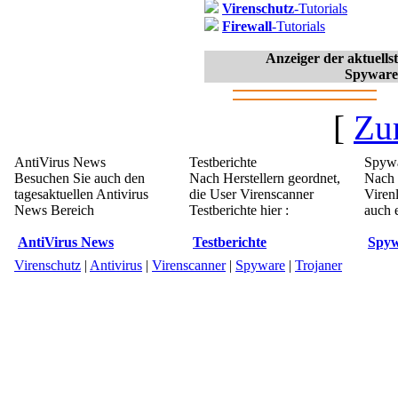
Virenschutz
-Tutorials
Firewall
-Tutorials
Anzeiger der aktuell
Spyware
[
Zu
AntiVirus News
Testberichte
Spywa
Besuchen Sie auch den
Nach Herstellern geordnet,
Nach 
tagesaktuellen Antivirus
die User Virenscanner
Viren
News Bereich
Testberichte hier :
auch e
AntiVirus News
Testberichte
Spyw
Virenschutz
|
Antivirus
|
Virenscanner
|
Spyware
|
Trojaner