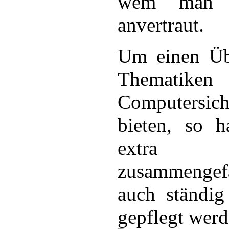
wem man s
anvertraut.
Um einen Übe
Thematik
Computersi
bieten, so h
extra T
zusammengef
auch ständig
gepflegt werd