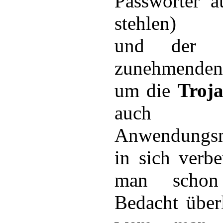
Passwörter a
stehlen)
und der 
zunehmenden
um die
Troj
auch vie
Anwendungsm
in sich verbe
man schon
Bedacht über