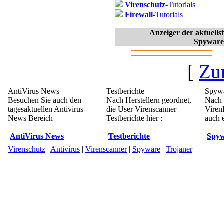
Virenschutz
-Tutorials
Firewall
-Tutorials
Anzeiger der aktuell
Spyware
[
Zu
AntiVirus News
Testberichte
Spywa
Besuchen Sie auch den
Nach Herstellern geordnet,
Nach 
tagesaktuellen Antivirus
die User Virenscanner
Viren
News Bereich
Testberichte hier :
auch e
AntiVirus News
Testberichte
Spyw
Virenschutz
|
Antivirus
|
Virenscanner
|
Spyware
|
Trojaner