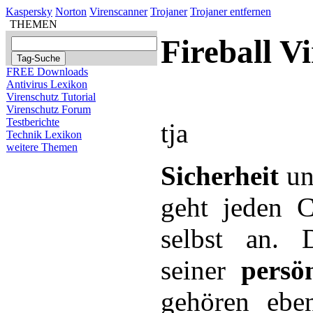
Kaspersky
Norton
Virenscanner
Trojaner
Trojaner entfernen
THEMEN
Fireball V
FREE Downloads
Antivirus Lexikon
Virenschutz Tutorial
Virenschutz Forum
Testberichte
tja
Technik Lexikon
weitere Themen
Sicherheit
u
geht jeden C
selbst an. D
seiner
persö
gehören ebe