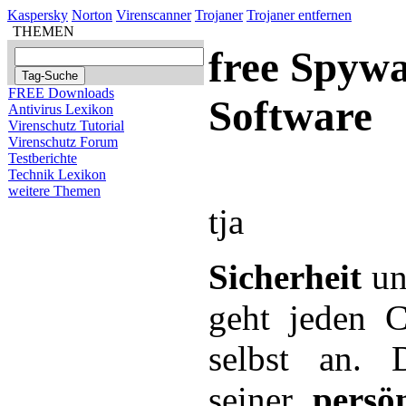
Kaspersky
Norton
Virenscanner
Trojaner
Trojaner entfernen
THEMEN
free Spyw
FREE Downloads
Software
Antivirus Lexikon
Virenschutz Tutorial
Virenschutz Forum
Testberichte
Technik Lexikon
weitere Themen
tja
Sicherheit
u
geht jeden C
selbst an. D
seiner
persö