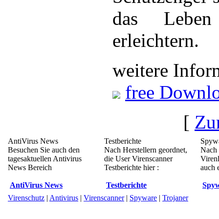
das Leben
erleichtern.
weitere Infor
free Downl
[
Zu
AntiVirus News
Testberichte
Spywa
Besuchen Sie auch den
Nach Herstellern geordnet,
Nach 
tagesaktuellen Antivirus
die User Virenscanner
Viren
News Bereich
Testberichte hier :
auch e
AntiVirus News
Testberichte
Spyw
Virenschutz
|
Antivirus
|
Virenscanner
|
Spyware
|
Trojaner