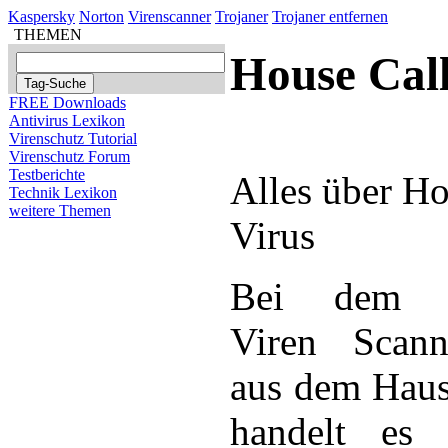
Kaspersky
Norton
Virenscanner
Trojaner
Trojaner entfernen
THEMEN
House Call
FREE Downloads
Antivirus Lexikon
Virenschutz Tutorial
Virenschutz Forum
Testberichte
Alles über Ho
Technik Lexikon
weitere Themen
Virus
Bei dem A
Viren Scann
aus dem Haus
handelt es