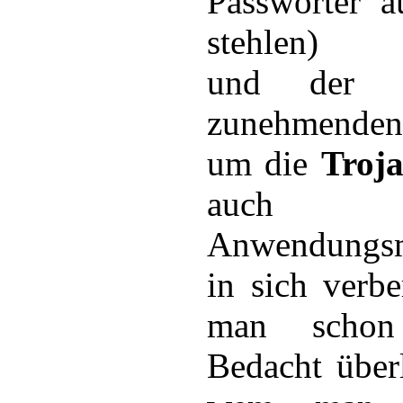
Passwörter a
stehlen)
und der 
zunehmenden
um die
Troj
auch vie
Anwendungsm
in sich verbe
man schon
Bedacht über