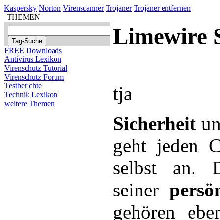
Kaspersky
Norton
Virenscanner
Trojaner
Trojaner entfernen
THEMEN
Limewire 
FREE Downloads
Antivirus Lexikon
Virenschutz Tutorial
Virenschutz Forum
Testberichte
tja
Technik Lexikon
weitere Themen
Sicherheit
u
geht jeden C
selbst an. D
seiner
persö
gehören ebe