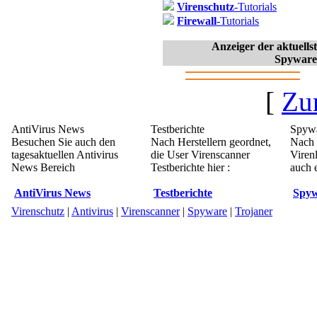
Virenschutz
-Tutorials
Firewall
-Tutorials
Anzeiger der aktuell
Spyware
[
Zu
AntiVirus News
Testberichte
Spywa
Besuchen Sie auch den
Nach Herstellern geordnet,
Nach 
tagesaktuellen Antivirus
die User Virenscanner
Viren
News Bereich
Testberichte hier :
auch e
AntiVirus News
Testberichte
Spyw
Virenschutz
|
Antivirus
|
Virenscanner
|
Spyware
|
Trojaner