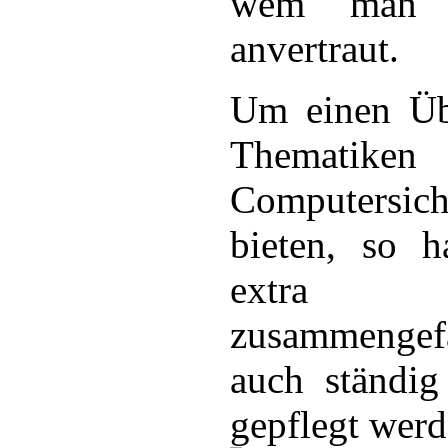
wem man s
anvertraut.
Um einen Übe
Thematik
Computersi
bieten, so h
extra T
zusammengef
auch ständig
gepflegt werd