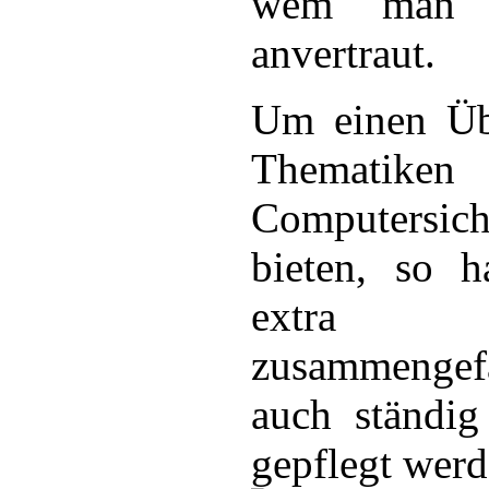
wem man s
anvertraut.
Um einen Übe
Thematik
Computersi
bieten, so h
extra T
zusammengef
auch ständig
gepflegt werd