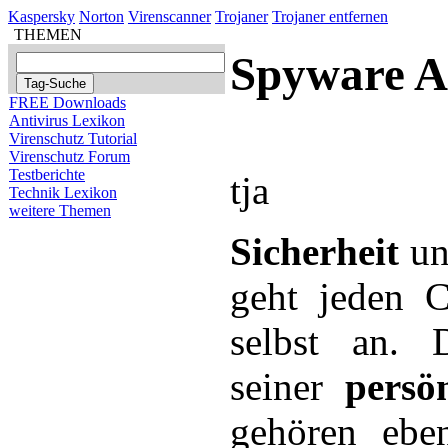
Kaspersky
Norton
Virenscanner
Trojaner
Trojaner entfernen
THEMEN
Spyware A
FREE Downloads
Antivirus Lexikon
Virenschutz Tutorial
Virenschutz Forum
Testberichte
tja
Technik Lexikon
weitere Themen
Sicherheit
u
geht jeden C
selbst an. D
seiner
persö
gehören ebe