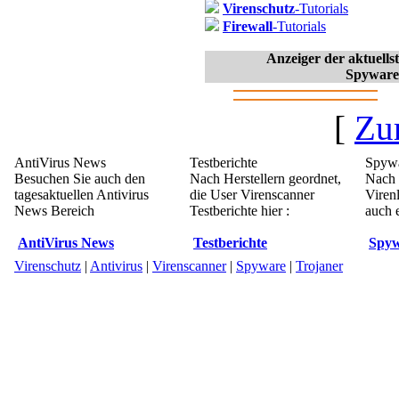
Virenschutz
-Tutorials
Firewall
-Tutorials
Anzeiger der aktuell
Spyware
[
Zu
AntiVirus News
Testberichte
Spywa
Besuchen Sie auch den
Nach Herstellern geordnet,
Nach 
tagesaktuellen Antivirus
die User Virenscanner
Viren
News Bereich
Testberichte hier :
auch e
AntiVirus News
Testberichte
Spyw
Virenschutz
|
Antivirus
|
Virenscanner
|
Spyware
|
Trojaner