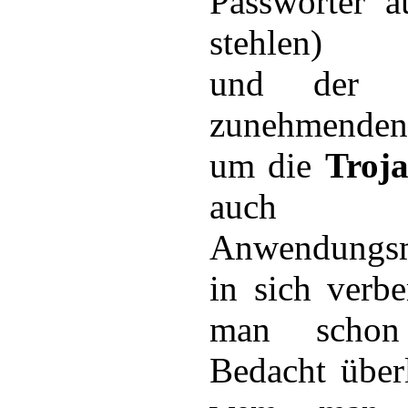
Passwörter a
stehlen)
und der 
zunehmenden
um die
Troj
auch vie
Anwendungsm
in sich verbe
man schon
Bedacht über