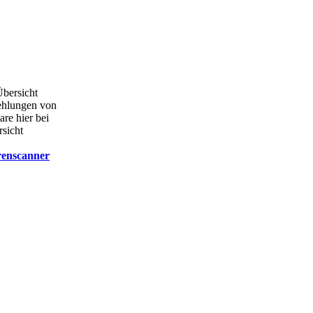
Übersicht
ehlungen von
are hier bei
rsicht
renscanner