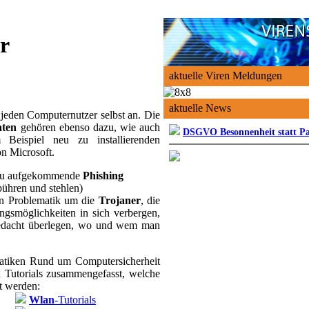
r
aktuelle Viren Meldungen
aktuelle News
jeden Computernutzer selbst an. Die
aten
gehören ebenso dazu, wie auch
DSGVO Besonnenheit statt P
Beispiel neu zu installierenden
n Microsoft.
neu aufgekommende
Phishing
pühren und stehlen)
n Problematik um die
Trojaner
, die
ungsmöglichkeiten in sich verbergen,
Bedacht überlegen, wo und wem man
atiken Rund um Computersicherheit
ra Tutorials zusammengefasst, welche
gt werden:
Wlan
-Tutorials