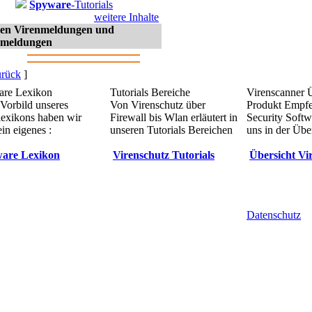
Spyware
-Tutorials
weitere Inhalte
sten Virenmeldungen und
meldungen
rück
]
re Lexikon
Tutorials Bereiche
Virenscanner 
Vorbild unseres
Von Virenschutz über
Produkt Empf
lexikons haben wir
Firewall bis Wlan erläutert in
Security Softw
in eigenes :
unseren Tutorials Bereichen
uns in der Übe
are Lexikon
Virenschutz Tutorials
Übersicht Vi
Datenschutz