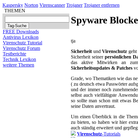
Kaspersky
Norton
Virenscanner
Trojaner
Trojaner entfernen
THEMEN
Spyware Blocke
FREE Downloads
Antivirus Lexikon
tja
Virenschutz Tutorial
Virenschutz Forum
Sicherheit
und
Virenschutz
geht 
Testberichte
Sicherheit seiner
persönlichen D
Technik Lexikon
das aktive Mitwirken an zum 
weitere Themen
Sicherheitsupdates & Patches
vo
Grade, wo Thematiken wie das 
( zu deutsch etwa Passwörter aufs
und der immer noch zunehmende
selbst auch vielfältigste Anwend
so sollte man schon mit etwas 
seine Daten anvertraut.
Um einen Überblick in die Them
zu bieten, so haben wir hier ext
auch ständig erweitert und gepfle
Virenschutz
-Tutorials