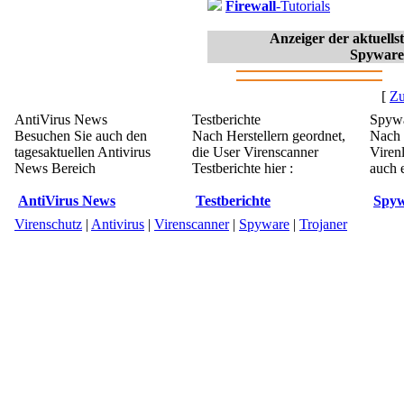
Firewall
-Tutorials
Anzeiger der aktuell
Spyware
[
Zu
AntiVirus News
Testberichte
Spywa
Besuchen Sie auch den
Nach Herstellern geordnet,
Nach 
tagesaktuellen Antivirus
die User Virenscanner
Viren
News Bereich
Testberichte hier :
auch e
AntiVirus News
Testberichte
Spyw
Virenschutz
|
Antivirus
|
Virenscanner
|
Spyware
|
Trojaner