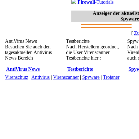
Firewall
-Tutorials
Anzeiger der aktuell
Spyware
[
Zu
AntiVirus News
Testberichte
Spywa
Besuchen Sie auch den
Nach Herstellern geordnet,
Nach 
tagesaktuellen Antivirus
die User Virenscanner
Viren
News Bereich
Testberichte hier :
auch e
AntiVirus News
Testberichte
Spyw
Virenschutz
|
Antivirus
|
Virenscanner
|
Spyware
|
Trojaner