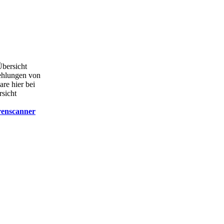
Übersicht
ehlungen von
are hier bei
rsicht
renscanner