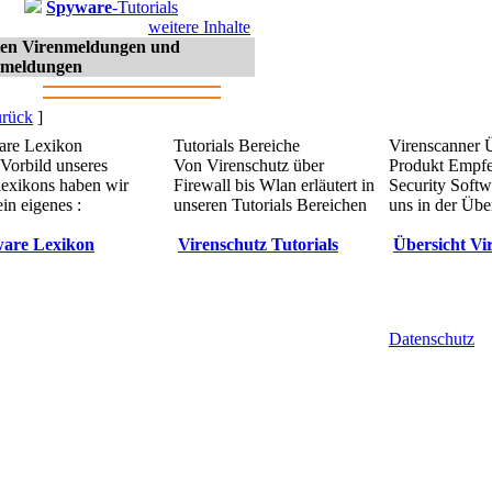
Spyware
-Tutorials
weitere Inhalte
sten Virenmeldungen und
meldungen
rück
]
re Lexikon
Tutorials Bereiche
Virenscanner 
Vorbild unseres
Von Virenschutz über
Produkt Empf
lexikons haben wir
Firewall bis Wlan erläutert in
Security Softw
in eigenes :
unseren Tutorials Bereichen
uns in der Übe
are Lexikon
Virenschutz Tutorials
Übersicht Vi
Datenschutz