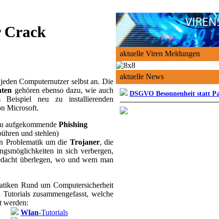
r Crack
aktuelle Viren Meldungen
aktuelle News
jeden Computernutzer selbst an. Die
aten
gehören ebenso dazu, wie auch
DSGVO Besonnenheit statt P
Beispiel neu zu installierenden
n Microsoft.
neu aufgekommende
Phishing
pühren und stehlen)
n Problematik um die
Trojaner
, die
ungsmöglichkeiten in sich verbergen,
Bedacht überlegen, wo und wem man
atiken Rund um Computersicherheit
ra Tutorials zusammengefasst, welche
gt werden:
Wlan
-Tutorials