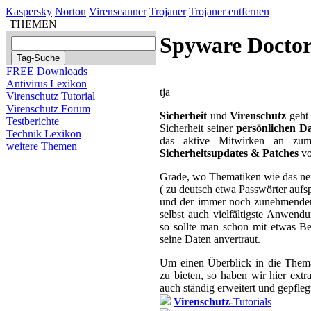
Kaspersky
Norton
Virenscanner
Trojaner
Trojaner entfernen
THEMEN
Spyware Docto
FREE Downloads
Antivirus Lexikon
tja
Virenschutz Tutorial
Virenschutz Forum
Sicherheit
und
Virenschutz
geht 
Testberichte
Sicherheit seiner
persönlichen D
Technik Lexikon
das aktive Mitwirken an zum 
weitere Themen
Sicherheitsupdates & Patches
vo
Grade, wo Thematiken wie das 
( zu deutsch etwa Passwörter aufs
und der immer noch zunehmende
selbst auch vielfältigste Anwend
so sollte man schon mit etwas 
seine Daten anvertraut.
Um einen Überblick in die Them
zu bieten, so haben wir hier ext
auch ständig erweitert und gepfle
Virenschutz
-Tutorials