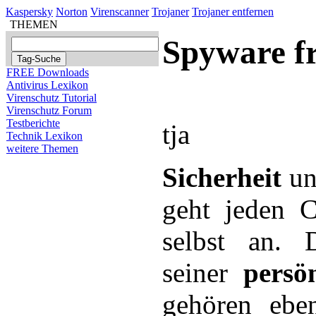
Kaspersky
Norton
Virenscanner
Trojaner
Trojaner entfernen
THEMEN
Spyware f
FREE Downloads
Antivirus Lexikon
Virenschutz Tutorial
Virenschutz Forum
Testberichte
tja
Technik Lexikon
weitere Themen
Sicherheit
u
geht jeden C
selbst an. D
seiner
persö
gehören ebe