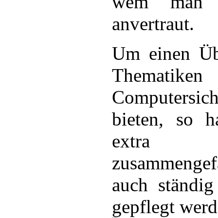
wem man s
anvertraut.
Um einen Übe
Thematik
Computersi
bieten, so h
extra T
zusammengef
auch ständig
gepflegt werd