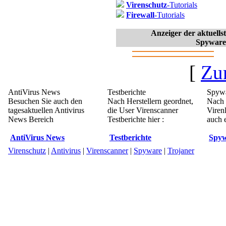
Virenschutz
-Tutorials
Firewall
-Tutorials
Anzeiger der aktuell
Spyware
[
Zu
AntiVirus News
Testberichte
Spywa
Besuchen Sie auch den
Nach Herstellern geordnet,
Nach 
tagesaktuellen Antivirus
die User Virenscanner
Viren
News Bereich
Testberichte hier :
auch e
AntiVirus News
Testberichte
Spyw
Virenschutz
|
Antivirus
|
Virenscanner
|
Spyware
|
Trojaner