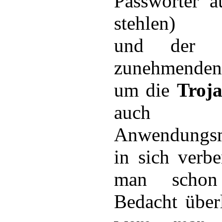
Passwörter a
stehlen)
und der 
zunehmenden
um die
Troj
auch vie
Anwendungsm
in sich verbe
man schon
Bedacht über