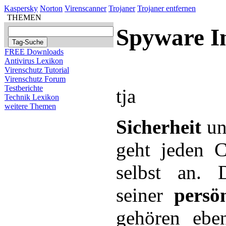
Kaspersky
Norton
Virenscanner
Trojaner
Trojaner entfernen
THEMEN
Spyware I
FREE Downloads
Antivirus Lexikon
Virenschutz Tutorial
Virenschutz Forum
Testberichte
tja
Technik Lexikon
weitere Themen
Sicherheit
u
geht jeden C
selbst an. D
seiner
persö
gehören ebe