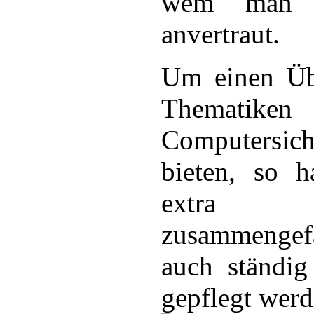
wem man s
anvertraut.
Um einen Übe
Thematik
Computersi
bieten, so h
extra T
zusammengef
auch ständig
gepflegt werd