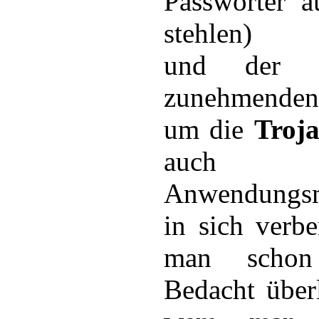
Passwörter a
stehlen)
und der 
zunehmenden
um die
Troj
auch vie
Anwendungsm
in sich verbe
man schon
Bedacht über