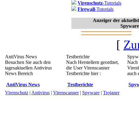
Virenschutz
-Tutorials
Firewall
-Tutorials
Anzeiger der aktuell
Spyware
[
Zu
AntiVirus News
Testberichte
Spywa
Besuchen Sie auch den
Nach Herstellern geordnet,
Nach 
tagesaktuellen Antivirus
die User Virenscanner
Viren
News Bereich
Testberichte hier :
auch e
AntiVirus News
Testberichte
Spyw
Virenschutz
|
Antivirus
|
Virenscanner
|
Spyware
|
Trojaner