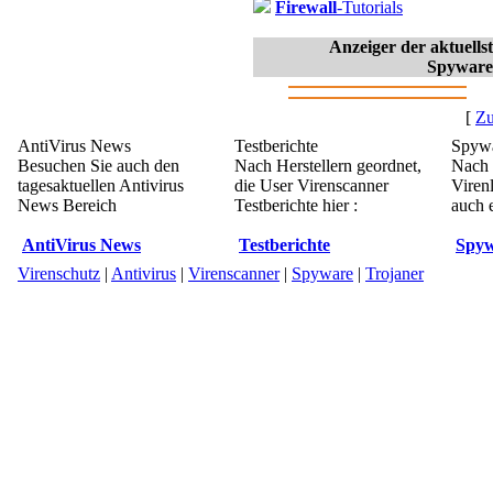
Firewall
-Tutorials
Anzeiger der aktuell
Spyware
[
Zu
AntiVirus News
Testberichte
Spywa
Besuchen Sie auch den
Nach Herstellern geordnet,
Nach 
tagesaktuellen Antivirus
die User Virenscanner
Viren
News Bereich
Testberichte hier :
auch e
AntiVirus News
Testberichte
Spyw
Virenschutz
|
Antivirus
|
Virenscanner
|
Spyware
|
Trojaner