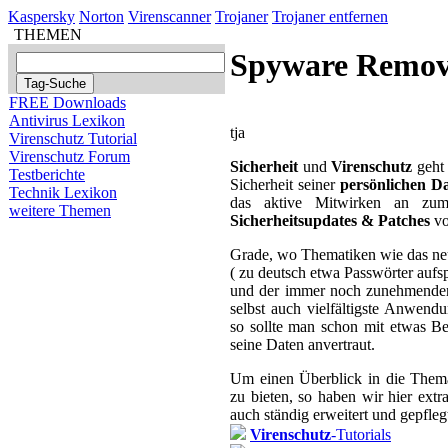
Kaspersky
Norton
Virenscanner
Trojaner
Trojaner entfernen
THEMEN
Spyware Remov
FREE Downloads
Antivirus Lexikon
tja
Virenschutz Tutorial
Virenschutz Forum
Sicherheit
und
Virenschutz
geht 
Testberichte
Sicherheit seiner
persönlichen D
Technik Lexikon
das aktive Mitwirken an zum 
weitere Themen
Sicherheitsupdates & Patches
vo
Grade, wo Thematiken wie das 
( zu deutsch etwa Passwörter aufs
und der immer noch zunehmende
selbst auch vielfältigste Anwend
so sollte man schon mit etwas 
seine Daten anvertraut.
Um einen Überblick in die Them
zu bieten, so haben wir hier ext
auch ständig erweitert und gepfle
Virenschutz
-Tutorials