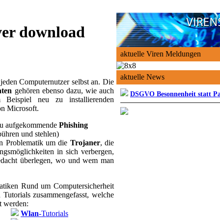
er download
aktuelle Viren Meldungen
aktuelle News
jeden Computernutzer selbst an. Die
aten
gehören ebenso dazu, wie auch
DSGVO Besonnenheit statt P
Beispiel neu zu installierenden
n Microsoft.
neu aufgekommende
Phishing
pühren und stehlen)
n Problematik um die
Trojaner
, die
ungsmöglichkeiten in sich verbergen,
Bedacht überlegen, wo und wem man
atiken Rund um Computersicherheit
ra Tutorials zusammengefasst, welche
gt werden:
Wlan
-Tutorials