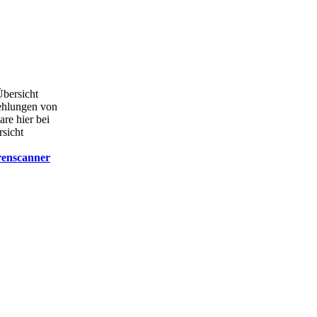
Übersicht
ehlungen von
are hier bei
rsicht
renscanner