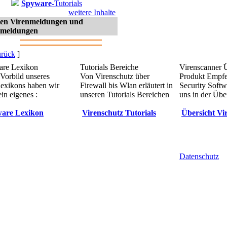
Spyware
-Tutorials
weitere Inhalte
sten Virenmeldungen und
meldungen
rück
]
re Lexikon
Tutorials Bereiche
Virenscanner 
Vorbild unseres
Von Virenschutz über
Produkt Empf
lexikons haben wir
Firewall bis Wlan erläutert in
Security Softw
in eigenes :
unseren Tutorials Bereichen
uns in der Übe
are Lexikon
Virenschutz Tutorials
Übersicht Vi
Datenschutz