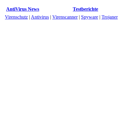
AntiVirus News
Testberichte
Virenschutz
|
Antivirus
|
Virenscanner
|
Spyware
|
Trojaner