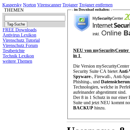
Kaspersky
Norton
Virenscanner
Trojaner
Trojaner entfernen
THEMEN
- im Download enthalten: -
FREE Downloads
Antivirus Lexikon
Virenschutz Tutorial
Virenschutz Forum
NEU von mySecurityCenter 2 Downloads
Testberichte
in 1
Technik Lexikon
weitere Themen
Die Version mySecurityCenter 
Security Suite CA bietet
Anti-
Spyware
-, Firewall-, Anti-Sp
Phishing-, und
Datensicherun
Technologien, welche in Perfektion
aufeinander abgestimmt sind.
Der 8 in 1 Schutz in nur einer 
Suite und jetzt NEU kommt n
BACKUP
hinzu.