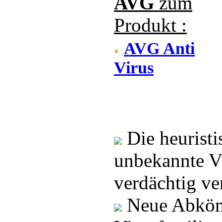
AVG
zum
Produkt :
AVG Anti
Virus
Die heuristi
unbekannte Vi
verdächtig ve
Neue Abköm