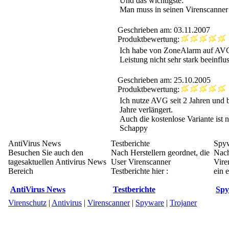
Und das wichtigste:
Man muss in seinen Virenscanner
Geschrieben am: 03.11.2007
Produktbewertung:
Ich habe von ZoneAlarm auf AVG 
Leistung nicht sehr stark beeinflu
Geschrieben am: 25.10.2005
Produktbewertung:
Ich nutze AVG seit 2 Jahren und b
Jahre verlängert.
Auch die kostenlose Variante ist n
Schappy
AntiVirus News
Testberichte
Spy
Besuchen Sie auch den
Nach Herstellern geordnet, die
Nach
tagesaktuellen Antivirus News
User Virenscanner
Vire
Bereich
Testberichte hier :
ein e
AntiVirus News
Testberichte
Spy
Virenschutz
|
Antivirus
|
Virenscanner
|
Spyware
|
Trojaner