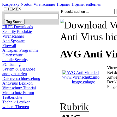
Kaspersky
Norton
Virenscanner
Trojaner
Trojaner entfernen
THEMEN
FREE Downloads
Security Produkte
Virenscanner
Anti Spyware
Firewall
Antispam Programme
AVG Anti Vi
Datenschutz
mobile Security
PC-Tuning
Viren
System & Diagnose
Bei d
anonym surfen
Anwen
Datenverschluesselung
Image enlarge
Der kl
Antivirus Lexikon
Finge
Virenschutz Tutorial
Virenschutz Forum
Testberichte
Technik Lexikon
Rubrik
weitere Themen