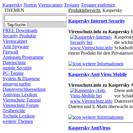
Kaspersky
Norton
Virenscanner
Trojaner
Trojaner entfernen
THEMEN
Produktübersicht:
Kaspersky
Kaspersky Internet Security
FREE Downloads
Virenschutz.info zu Kaspersky I
Security Produkte
Kaspersky
Virenscanner
die wicht
Anti Spyware
Schadsoft
Firewall
einem Produkt für den Privatanwe
Antispam Programme
Datenschutz
weitere Informationen
mobile Security
PC-Tuning
Kaspersky Anti Virus Mobile
System & Diagnose
anonym surfen
Virenschutz.info zu Kaspersky 
Datenverschluesselung
Diese auß
Antivirus Lexikon
vor Schäd
Virenschutz Tutorial
Datenverl
Virenschutz Forum
Dateien und E-Mails überwacht und
Testberichte
Technik Lexikon
weitere Informationen
weitere Themen
Kaspersky AntiVirus