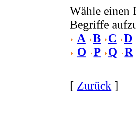
Wähle einen 
Begriffe aufzu
A
B
C
D
O
P
Q
R
[
Zurück
]