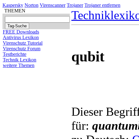
Kaspersky
Norton
Virenscanner
Trojaner
Trojaner entfernen
THEMEN
Techniklexik
FREE Downloads
Antivirus Lexikon
Virenschutz Tutorial
Virenschutz Forum
qubit
Testberichte
Technik Lexikon
weitere Themen
Dieser Begrif
für:
quantum