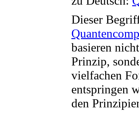
zu Deutsch:
Q
Dieser Begriff
Quantencomp
basieren nich
Prinzip, sond
vielfachen Fo
entspringen 
den Prinzipi