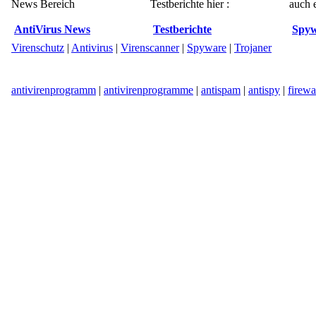
News Bereich
Testberichte hier :
auch e
AntiVirus News
Testberichte
Spyw
Virenschutz
|
Antivirus
|
Virenscanner
|
Spyware
|
Trojaner
antivirenprogramm
|
antivirenprogramme
|
antispam
|
antispy
|
firewa